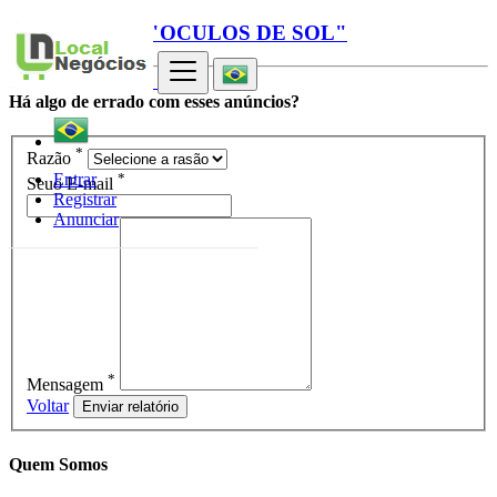
Relatório para "OCULOS DE SOL"
Há algo de errado com esses anúncios?
*
Razão
*
Entrar
Seuo E-mail
Registrar
Anunciar
*
Mensagem
Voltar
Enviar relatório
Quem Somos