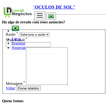
Relatório para "OCULOS DE SOL"
Há algo de errado com esses anúncios?
*
Razão
*
Entrar
Seuo E-mail
Registrar
Anunciar
*
Mensagem
Voltar
Enviar relatório
Quem Somos