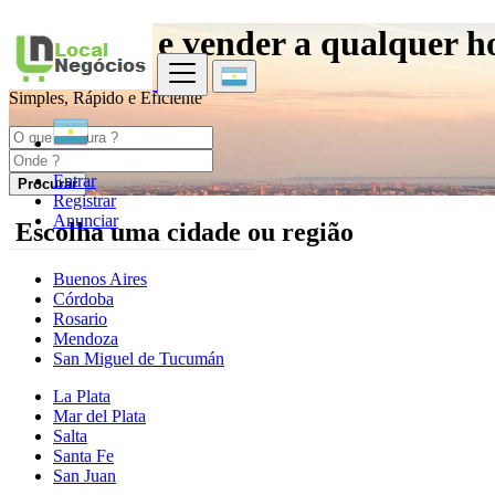
Comprar e vender a qualquer h
Simples, Rápido e Eficiente
Entrar
Procurar
Registrar
Anunciar
Escolha uma cidade ou região
Buenos Aires
Córdoba
Rosario
Mendoza
San Miguel de Tucumán
La Plata
Mar del Plata
Salta
Santa Fe
San Juan