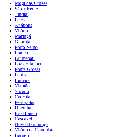
Mogi das Cruzes
São Vicente
Jundiaí
Pelotas
Anápolis
Vitória
Maringá
Guarujá
Porto Velho
Franca
Blumenau
Foz do Iguaçu
Ponta Grossa
Paulista
Limeira
Viamão
Suzano
Caucaia
Petrópolis
Uberaba
Rio Branco
Cascavel
Novo Hamburgo
Vitória da Conquista
Barueri