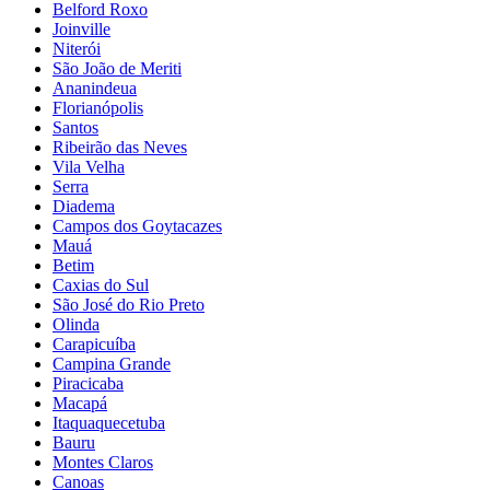
Belford Roxo
Joinville
Niterói
São João de Meriti
Ananindeua
Florianópolis
Santos
Ribeirão das Neves
Vila Velha
Serra
Diadema
Campos dos Goytacazes
Mauá
Betim
Caxias do Sul
São José do Rio Preto
Olinda
Carapicuíba
Campina Grande
Piracicaba
Macapá
Itaquaquecetuba
Bauru
Montes Claros
Canoas