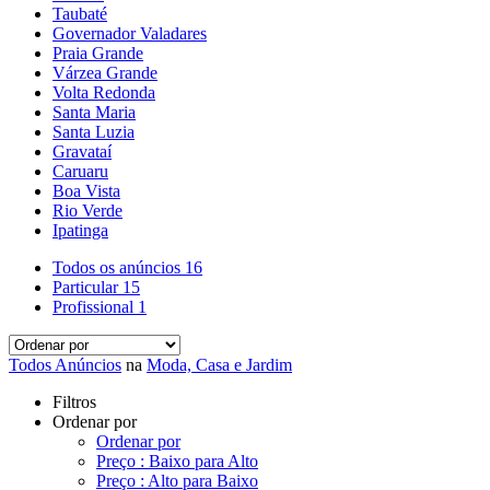
Taubaté
Governador Valadares
Praia Grande
Várzea Grande
Volta Redonda
Santa Maria
Santa Luzia
Gravataí
Caruaru
Boa Vista
Rio Verde
Ipatinga
Todos os anúncios
16
Particular
15
Profissional
1
Todos Anúncios
na
Moda, Casa e Jardim
Filtros
Ordenar por
Ordenar por
Preço : Baixo para Alto
Preço : Alto para Baixo