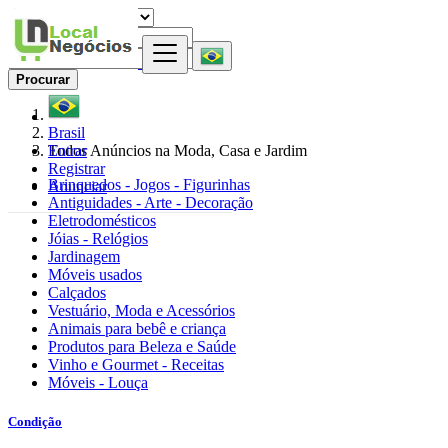
Procurar
Brasil
Entrar
Todos Anúncios na Moda, Casa e Jardim
Registrar
Brinquedos - Jogos - Figurinhas
Anunciar
Antiguidades - Arte - Decoração
Eletrodomésticos
Jóias - Relógios
Jardinagem
Móveis usados
Calçados
Vestuário, Moda e Acessórios
Animais para bebê e criança
Produtos para Beleza e Saúde
Vinho e Gourmet - Receitas
Móveis - Louça
Condição