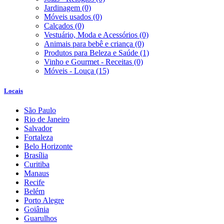
Jardinagem
(0)
Móveis usados
(0)
Calçados
(0)
Vestuário, Moda e Acessórios
(0)
Animais para bebê e criança
(0)
Produtos para Beleza e Saúde
(1)
Vinho e Gourmet - Receitas
(0)
Móveis - Louça
(15)
Locais
São Paulo
Rio de Janeiro
Salvador
Fortaleza
Belo Horizonte
Brasília
Curitiba
Manaus
Recife
Belém
Porto Alegre
Goiânia
Guarulhos