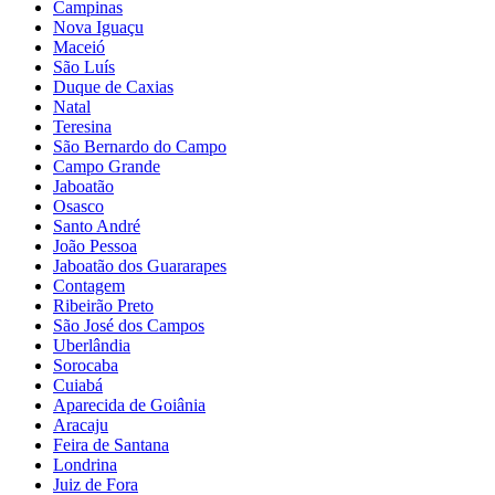
Campinas
Nova Iguaçu
Maceió
São Luís
Duque de Caxias
Natal
Teresina
São Bernardo do Campo
Campo Grande
Jaboatão
Osasco
Santo André
João Pessoa
Jaboatão dos Guararapes
Contagem
Ribeirão Preto
São José dos Campos
Uberlândia
Sorocaba
Cuiabá
Aparecida de Goiânia
Aracaju
Feira de Santana
Londrina
Juiz de Fora