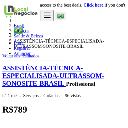
Login
for faster access to the best deals.
Click here
if you don't
×
have an account.
Brasil
Serviços
Saúde & Beleza
ASSISTÊNCIA-TÉCNICA-ESPECIALISADA-
Entrar
ULTRASSOM-SONOSITE-BRASIL
Registrar
Anunciar
Voltar aos resultados
ASSISTÊNCIA-TÉCNICA-
ESPECIALISADA-ULTRASSOM-
SONOSITE-BRASIL
Profissional
há 1 mês
-
Serviços
-
Goiânia
-
96 vistas
R$789