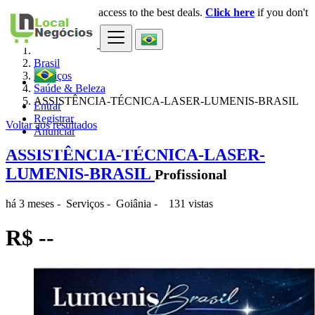
Login
for faster access to the best deals.
Click here
if you don't
×
have an account.
Brasil
Serviços
Saúde & Beleza
ASSISTÊNCIA-TÉCNICA-LASER-LUMENIS-BRASIL
Entrar
Registrar
Voltar aos resultados
Anunciar
ASSISTÊNCIA-TÉCNICA-LASER-
LUMENIS-BRASIL
Profissional
há 3 meses
-
Serviços
-
Goiânia
-
131 vistas
R$ --