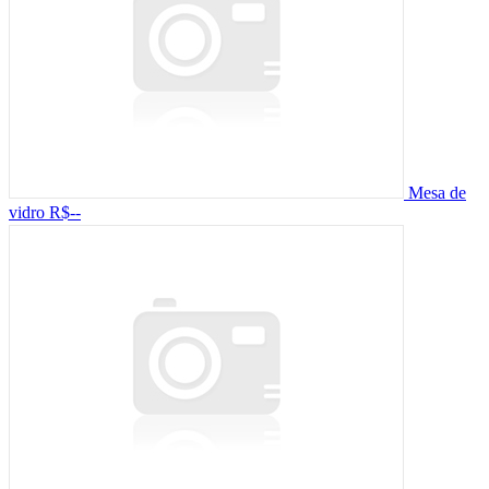
Mesa de
vidro
R$--