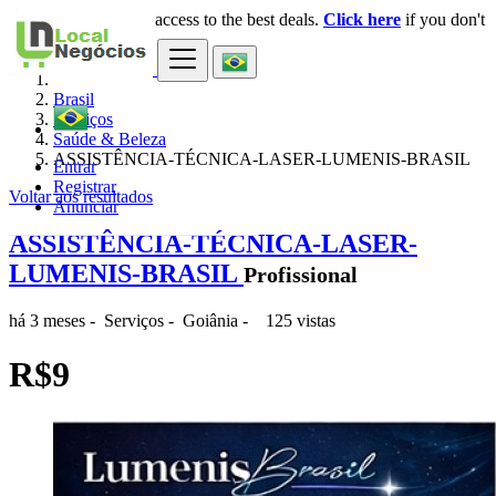
Login
for faster access to the best deals.
Click here
if you don't
×
have an account.
Brasil
Serviços
Saúde & Beleza
ASSISTÊNCIA-TÉCNICA-LASER-LUMENIS-BRASIL
Entrar
Registrar
Voltar aos resultados
Anunciar
ASSISTÊNCIA-TÉCNICA-LASER-
LUMENIS-BRASIL
Profissional
há 3 meses
-
Serviços
-
Goiânia
-
125 vistas
R$9