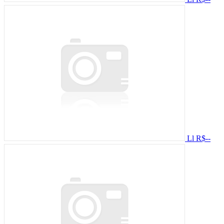
Ll
R$--