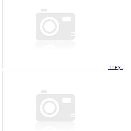
Ll
R$--