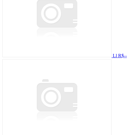
Ll
R$--