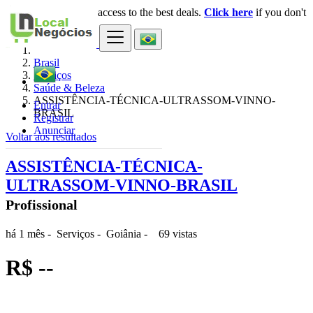
Login
for faster access to the best deals.
Click here
if you don't
×
have an account.
Brasil
Serviços
Saúde & Beleza
ASSISTÊNCIA-TÉCNICA-ULTRASSOM-VINNO-
Entrar
BRASIL
Registrar
Anunciar
Voltar aos resultados
ASSISTÊNCIA-TÉCNICA-
ULTRASSOM-VINNO-BRASIL
Profissional
há 1 mês
-
Serviços
-
Goiânia
-
69 vistas
R$ --