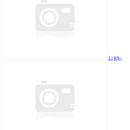
Ll
R$--