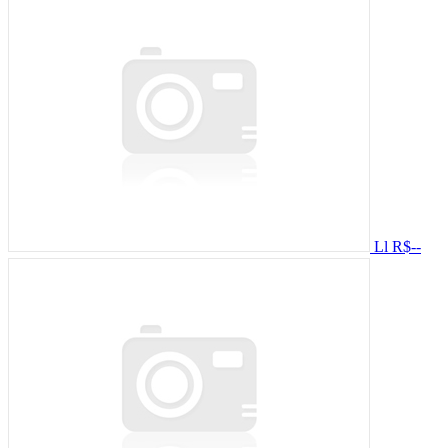
Ll
R$--