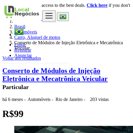
Login
for faster access to the best deals.
Click here
if you don't
×
have an account.
Brasil
Automóveis
Carro, Aluguel de motos
Conserto de Módulos de Injeção Eletrônica e Mecatrônica
Entrar
Veicular
Registrar
Anunciar
Voltar aos resultados
Conserto de Módulos de Injeção
Eletrônica e Mecatrônica Veicular
Particular
há 6 meses
-
Automóveis
-
Rio de Janeiro
-
203 vistas
R$99