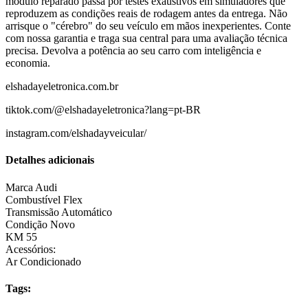
módulo reparado passa por testes exaustivos em simuladores que
reproduzem as condições reais de rodagem antes da entrega. Não
arrisque o "cérebro" do seu veículo em mãos inexperientes. Conte
com nossa garantia e traga sua central para uma avaliação técnica
precisa. Devolva a potência ao seu carro com inteligência e
economia.
elshadayeletronica.com.br
tiktok.com/@elshadayeletronica?lang=pt-BR
instagram.com/elshadayveicular/
Detalhes adicionais
Marca
Audi
Combustível
Flex
Transmissão
Automático
Condição
Novo
KM
55
Acessórios:
Ar Condicionado
Tags: