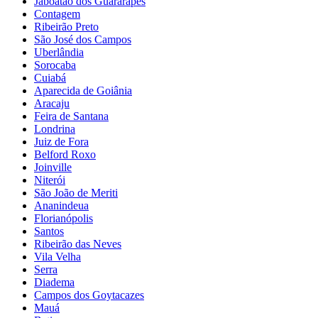
Jaboatão dos Guararapes
Contagem
Ribeirão Preto
São José dos Campos
Uberlândia
Sorocaba
Cuiabá
Aparecida de Goiânia
Aracaju
Feira de Santana
Londrina
Juiz de Fora
Belford Roxo
Joinville
Niterói
São João de Meriti
Ananindeua
Florianópolis
Santos
Ribeirão das Neves
Vila Velha
Serra
Diadema
Campos dos Goytacazes
Mauá