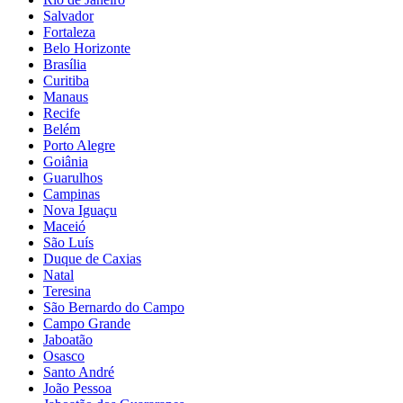
Salvador
Fortaleza
Belo Horizonte
Brasília
Curitiba
Manaus
Recife
Belém
Porto Alegre
Goiânia
Guarulhos
Campinas
Nova Iguaçu
Maceió
São Luís
Duque de Caxias
Natal
Teresina
São Bernardo do Campo
Campo Grande
Jaboatão
Osasco
Santo André
João Pessoa