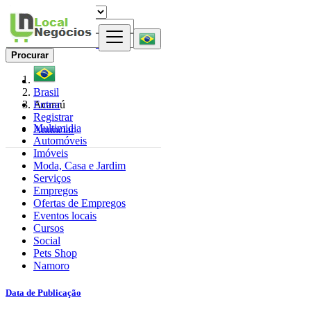
Procurar
Brasil
Entrar
Acaraú
Registrar
Multimidia
Anunciar
Automóveis
Imóveis
Moda, Casa e Jardim
Serviços
Empregos
Ofertas de Empregos
Eventos locais
Cursos
Social
Pets Shop
Namoro
Data de Publicação