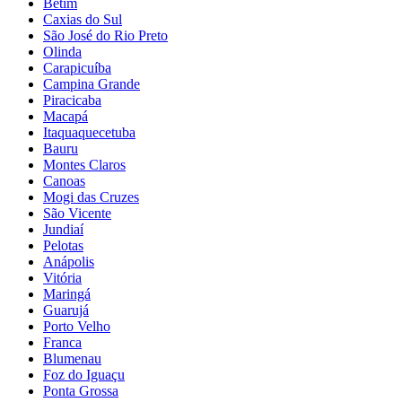
Betim
Caxias do Sul
São José do Rio Preto
Olinda
Carapicuíba
Campina Grande
Piracicaba
Macapá
Itaquaquecetuba
Bauru
Montes Claros
Canoas
Mogi das Cruzes
São Vicente
Jundiaí
Pelotas
Anápolis
Vitória
Maringá
Guarujá
Porto Velho
Franca
Blumenau
Foz do Iguaçu
Ponta Grossa