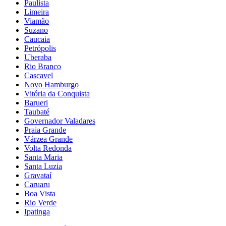
Paulista
Limeira
Viamão
Suzano
Caucaia
Petrópolis
Uberaba
Rio Branco
Cascavel
Novo Hamburgo
Vitória da Conquista
Barueri
Taubaté
Governador Valadares
Praia Grande
Várzea Grande
Volta Redonda
Santa Maria
Santa Luzia
Gravataí
Caruaru
Boa Vista
Rio Verde
Ipatinga