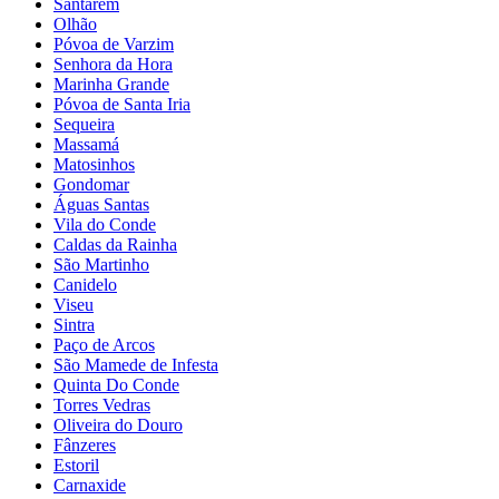
Santarém
Olhão
Póvoa de Varzim
Senhora da Hora
Marinha Grande
Póvoa de Santa Iria
Sequeira
Massamá
Matosinhos
Gondomar
Águas Santas
Vila do Conde
Caldas da Rainha
São Martinho
Canidelo
Viseu
Sintra
Paço de Arcos
São Mamede de Infesta
Quinta Do Conde
Torres Vedras
Oliveira do Douro
Fânzeres
Estoril
Carnaxide