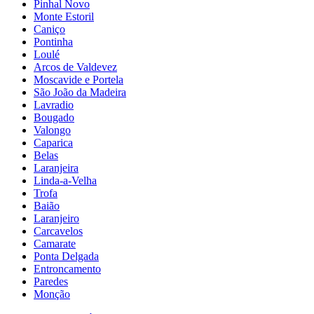
Pinhal Novo
Monte Estoril
Caniço
Pontinha
Loulé
Arcos de Valdevez
Moscavide e Portela
São João da Madeira
Lavradio
Bougado
Valongo
Caparica
Belas
Laranjeira
Linda-a-Velha
Trofa
Baião
Laranjeiro
Carcavelos
Camarate
Ponta Delgada
Entroncamento
Paredes
Monção