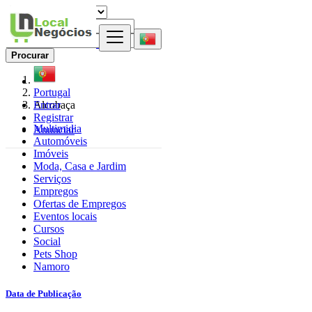
Procurar
Portugal
Entrar
Alcobaça
Registrar
Multimidia
Anunciar
Automóveis
Imóveis
Moda, Casa e Jardim
Serviços
Empregos
Ofertas de Empregos
Eventos locais
Cursos
Social
Pets Shop
Namoro
Data de Publicação