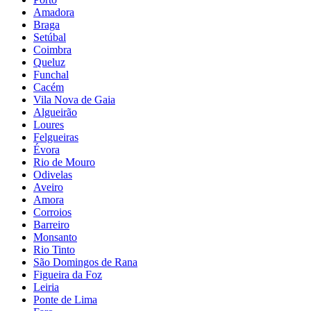
Amadora
Braga
Setúbal
Coimbra
Queluz
Funchal
Cacém
Vila Nova de Gaia
Algueirão
Loures
Felgueiras
Évora
Rio de Mouro
Odivelas
Aveiro
Amora
Corroios
Barreiro
Monsanto
Rio Tinto
São Domingos de Rana
Figueira da Foz
Leiria
Ponte de Lima