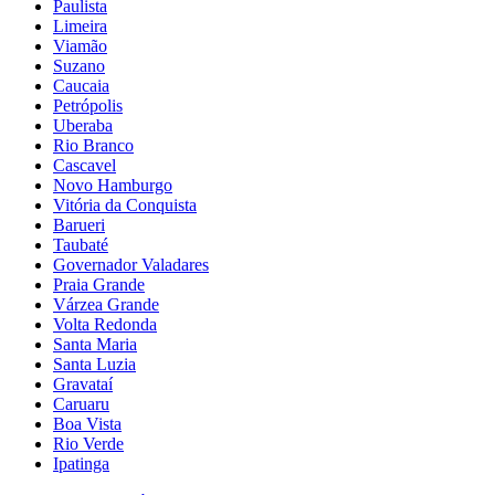
Paulista
Limeira
Viamão
Suzano
Caucaia
Petrópolis
Uberaba
Rio Branco
Cascavel
Novo Hamburgo
Vitória da Conquista
Barueri
Taubaté
Governador Valadares
Praia Grande
Várzea Grande
Volta Redonda
Santa Maria
Santa Luzia
Gravataí
Caruaru
Boa Vista
Rio Verde
Ipatinga