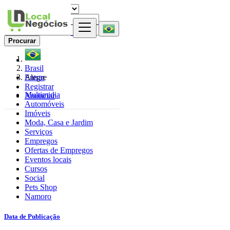
Procurar
Brasil
Entrar
Alegre
Registrar
Multimidia
Anunciar
Automóveis
Imóveis
Moda, Casa e Jardim
Serviços
Empregos
Ofertas de Empregos
Eventos locais
Cursos
Social
Pets Shop
Namoro
Data de Publicação