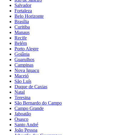
Salvador
Fortaleza
Belo Horizonte
Brasília
Curitiba
Manaus
Recife
Belém
Porto Alegre
Goiânia
Guarulhos
Campinas
Nova Iguaçu
Maceió
São Luís
Duque de Caxias
Natal
Teresina
São Bernardo do Campo
Campo Grande
Jaboatão
Osasco
Santo André
João Pessoa