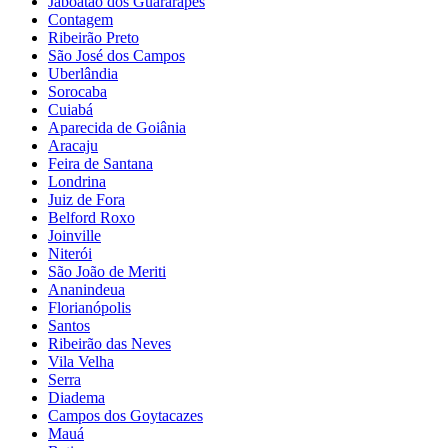
Jaboatão dos Guararapes
Contagem
Ribeirão Preto
São José dos Campos
Uberlândia
Sorocaba
Cuiabá
Aparecida de Goiânia
Aracaju
Feira de Santana
Londrina
Juiz de Fora
Belford Roxo
Joinville
Niterói
São João de Meriti
Ananindeua
Florianópolis
Santos
Ribeirão das Neves
Vila Velha
Serra
Diadema
Campos dos Goytacazes
Mauá