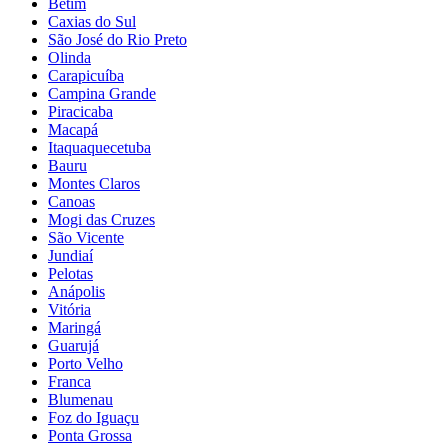
Betim
Caxias do Sul
São José do Rio Preto
Olinda
Carapicuíba
Campina Grande
Piracicaba
Macapá
Itaquaquecetuba
Bauru
Montes Claros
Canoas
Mogi das Cruzes
São Vicente
Jundiaí
Pelotas
Anápolis
Vitória
Maringá
Guarujá
Porto Velho
Franca
Blumenau
Foz do Iguaçu
Ponta Grossa