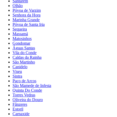
Santarém
Olhão
Póvoa de Varzim
Senhora da Hora
Marinha Grande
Póvoa de Santa Iria
Sequeira
Massamá
Matosinhos
Gondomar
Águas Santas
Vila do Conde
Caldas da Rainha
São Martinho
Canidelo
Viseu
Sintra
Paço de Arcos
São Mamede de Infesta
Quinta Do Conde
Torres Vedras
Oliveira do Douro
Fânzeres
Estoril
Carnaxide