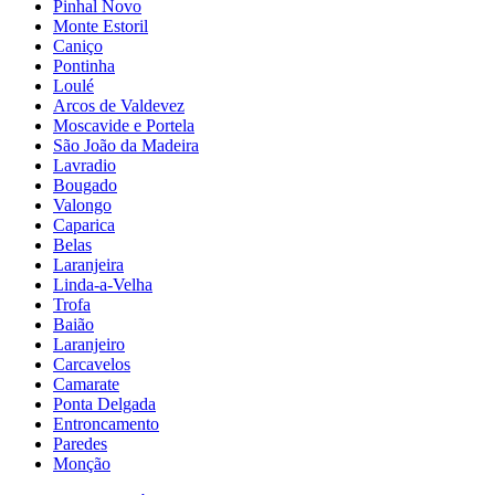
Pinhal Novo
Monte Estoril
Caniço
Pontinha
Loulé
Arcos de Valdevez
Moscavide e Portela
São João da Madeira
Lavradio
Bougado
Valongo
Caparica
Belas
Laranjeira
Linda-a-Velha
Trofa
Baião
Laranjeiro
Carcavelos
Camarate
Ponta Delgada
Entroncamento
Paredes
Monção