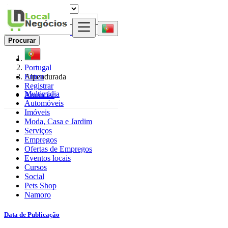
Procurar
Portugal
Entrar
Alpendurada
Registrar
Multimidia
Anunciar
Automóveis
Imóveis
Moda, Casa e Jardim
Serviços
Empregos
Ofertas de Empregos
Eventos locais
Cursos
Social
Pets Shop
Namoro
Data de Publicação