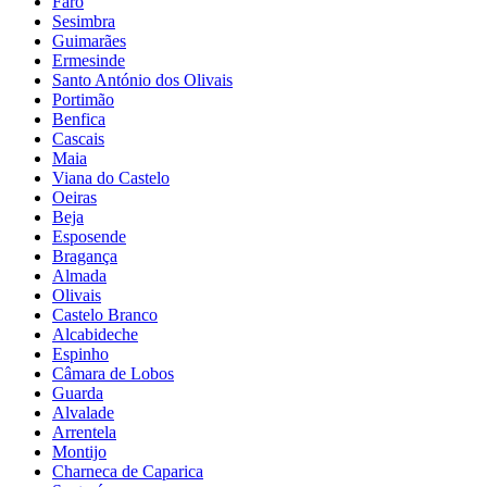
Faro
Sesimbra
Guimarães
Ermesinde
Santo António dos Olivais
Portimão
Benfica
Cascais
Maia
Viana do Castelo
Oeiras
Beja
Esposende
Bragança
Almada
Olivais
Castelo Branco
Alcabideche
Espinho
Câmara de Lobos
Guarda
Alvalade
Arrentela
Montijo
Charneca de Caparica