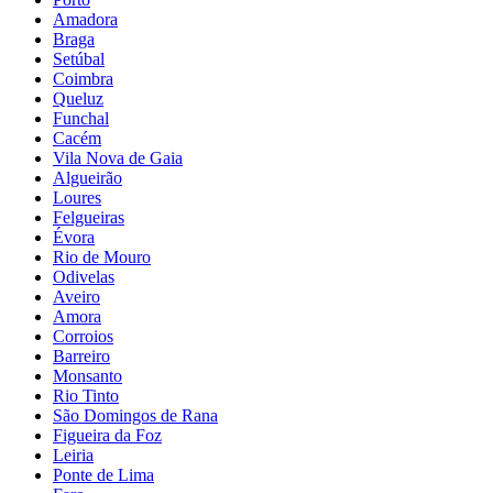
Amadora
Braga
Setúbal
Coimbra
Queluz
Funchal
Cacém
Vila Nova de Gaia
Algueirão
Loures
Felgueiras
Évora
Rio de Mouro
Odivelas
Aveiro
Amora
Corroios
Barreiro
Monsanto
Rio Tinto
São Domingos de Rana
Figueira da Foz
Leiria
Ponte de Lima