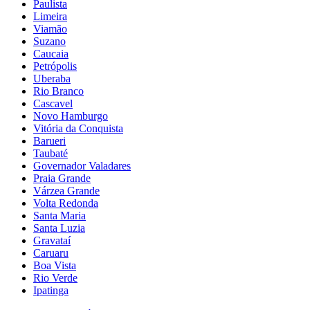
Paulista
Limeira
Viamão
Suzano
Caucaia
Petrópolis
Uberaba
Rio Branco
Cascavel
Novo Hamburgo
Vitória da Conquista
Barueri
Taubaté
Governador Valadares
Praia Grande
Várzea Grande
Volta Redonda
Santa Maria
Santa Luzia
Gravataí
Caruaru
Boa Vista
Rio Verde
Ipatinga