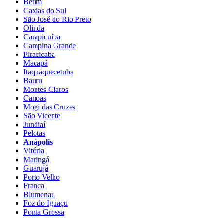
Betim
Caxias do Sul
São José do Rio Preto
Olinda
Carapicuíba
Campina Grande
Piracicaba
Macapá
Itaquaquecetuba
Bauru
Montes Claros
Canoas
Mogi das Cruzes
São Vicente
Jundiaí
Pelotas
Anápolis
Vitória
Maringá
Guarujá
Porto Velho
Franca
Blumenau
Foz do Iguaçu
Ponta Grossa