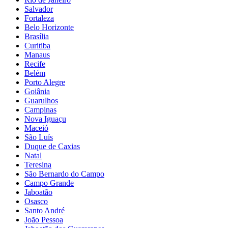
Salvador
Fortaleza
Belo Horizonte
Brasília
Curitiba
Manaus
Recife
Belém
Porto Alegre
Goiânia
Guarulhos
Campinas
Nova Iguaçu
Maceió
São Luís
Duque de Caxias
Natal
Teresina
São Bernardo do Campo
Campo Grande
Jaboatão
Osasco
Santo André
João Pessoa