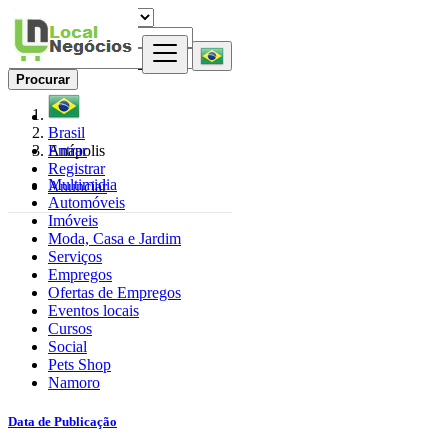
Procurar
Brasil
Entrar
Anápolis
Registrar
Multimidia
Anunciar
Automóveis
Imóveis
Moda, Casa e Jardim
Serviços
Empregos
Ofertas de Empregos
Eventos locais
Cursos
Social
Pets Shop
Namoro
Data de Publicação