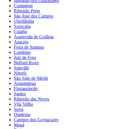
Jaboatão dos Guararapes
Contagem
Ribeirão Preto
São José dos Campos
Uberlândia
Sorocaba
Cuiabá
Aparecida de Goiânia
Aracaju
Feira de Santana
Londrina
Juiz de Fora
Belford Roxo
Joinville
Niterói
São João de Meriti
Ananindeua
Florianópolis
Santos
Ribeirão das Neves
Vila Velha
Serra
Diadema
Campos dos Goytacazes
Mauá