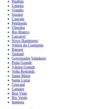
Paulista
Limeira
Viamão
Suzano
Caucaia
Petrópolis
Uberaba
Rio Branco
Cascavel
Novo Hamburgo
Vitória da Conquista
Barueri
Taubaté
Governador Valadares
Praia Grande
Várzea Grande
Volta Redonda
Santa Maria
Santa Luzia
Gravataí
Caruaru
Boa Vista
Rio Verde
Ipatinga