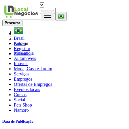
Procurar
Brasil
Entrar
Aracaju
Registrar
Multimidia
Anunciar
Automóveis
Imóveis
Moda, Casa e Jardim
Serviços
Empregos
Ofertas de Empregos
Eventos locais
Cursos
Social
Pets Shop
Namoro
Data de Publicação