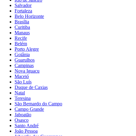
Salvador
Fortaleza
Belo Horizonte
Brasília
Curitiba
Manaus
Recife
Belém
Porto Alegre
Goiânia
Guarulhos
Campinas
Nova Iguaçu
Maceió
São Luís
Duque de Caxias
Natal
Teresina
São Bernardo do Campo
Campo Grande
Jaboatão
Osasco
Santo André
João Pessoa