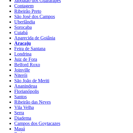
Jaboatão dos Guararapes
Contagem
Ribeirão Preto
São José dos Campos
Uberlândia
Sorocaba
Cuiabá
Aparecida de Goiânia
Aracaju
Feira de Santana
Londrina
Juiz de Fora
Belford Roxo
Joinville
Niterói
São João de Meriti
Ananindeua
Florianópolis
Santos
Ribeirão das Neves
Vila Velha
Serra
Diadema
Campos dos Goytacazes
Mauá