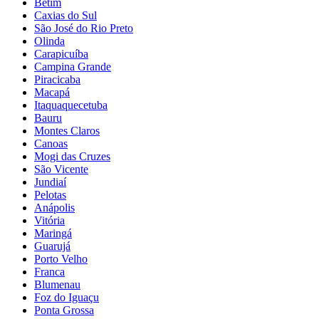
Betim
Caxias do Sul
São José do Rio Preto
Olinda
Carapicuíba
Campina Grande
Piracicaba
Macapá
Itaquaquecetuba
Bauru
Montes Claros
Canoas
Mogi das Cruzes
São Vicente
Jundiaí
Pelotas
Anápolis
Vitória
Maringá
Guarujá
Porto Velho
Franca
Blumenau
Foz do Iguaçu
Ponta Grossa