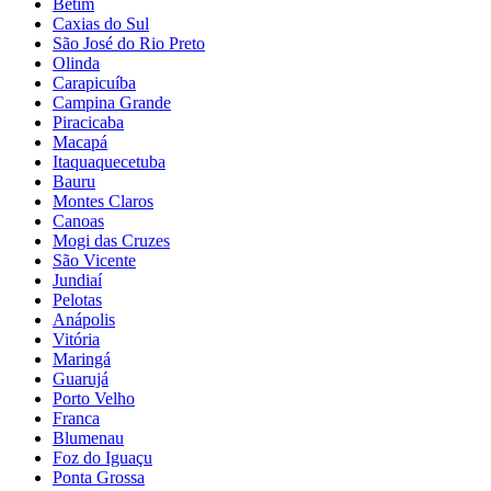
Betim
Caxias do Sul
São José do Rio Preto
Olinda
Carapicuíba
Campina Grande
Piracicaba
Macapá
Itaquaquecetuba
Bauru
Montes Claros
Canoas
Mogi das Cruzes
São Vicente
Jundiaí
Pelotas
Anápolis
Vitória
Maringá
Guarujá
Porto Velho
Franca
Blumenau
Foz do Iguaçu
Ponta Grossa