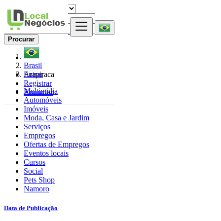
Procurar
Brasil
Entrar
Arapiraca
Registrar
Multimidia
Anunciar
Automóveis
Imóveis
Moda, Casa e Jardim
Serviços
Empregos
Ofertas de Empregos
Eventos locais
Cursos
Social
Pets Shop
Namoro
Data de Publicação