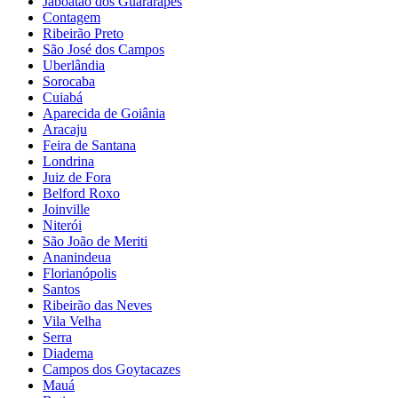
Jaboatão dos Guararapes
Contagem
Ribeirão Preto
São José dos Campos
Uberlândia
Sorocaba
Cuiabá
Aparecida de Goiânia
Aracaju
Feira de Santana
Londrina
Juiz de Fora
Belford Roxo
Joinville
Niterói
São João de Meriti
Ananindeua
Florianópolis
Santos
Ribeirão das Neves
Vila Velha
Serra
Diadema
Campos dos Goytacazes
Mauá