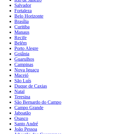
Salvador
Fortaleza
Belo Horizonte
Brasília
Curitiba
Manaus
Recife
Belém
Porto Alegre
Goiânia
Guarulhos
Campinas
Nova Iguaçu
Maceió
São Luís
Duque de Caxias
Natal
Teresina
São Bernardo do Campo
Campo Grande
Jaboatão
Osasco
Santo André
João Pessoa