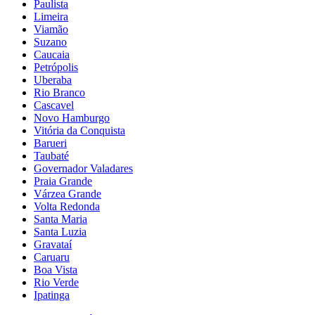
Paulista
Limeira
Viamão
Suzano
Caucaia
Petrópolis
Uberaba
Rio Branco
Cascavel
Novo Hamburgo
Vitória da Conquista
Barueri
Taubaté
Governador Valadares
Praia Grande
Várzea Grande
Volta Redonda
Santa Maria
Santa Luzia
Gravataí
Caruaru
Boa Vista
Rio Verde
Ipatinga