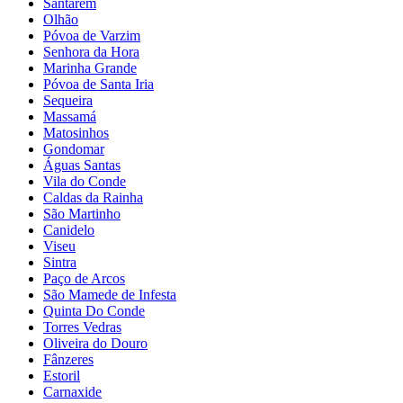
Santarém
Olhão
Póvoa de Varzim
Senhora da Hora
Marinha Grande
Póvoa de Santa Iria
Sequeira
Massamá
Matosinhos
Gondomar
Águas Santas
Vila do Conde
Caldas da Rainha
São Martinho
Canidelo
Viseu
Sintra
Paço de Arcos
São Mamede de Infesta
Quinta Do Conde
Torres Vedras
Oliveira do Douro
Fânzeres
Estoril
Carnaxide