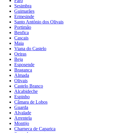
Faro
Sesimbra
Guimarães
Ermesinde
Santo António dos Olivais
Portimão
Benfica
Cascais
Maia
Viana do Castelo
Oeiras
Beja
Esposende
Bragança
Almada
Olivais
Castelo Branco
Alcabideche
Espinho
Câmara de Lobos
Guarda
Alvalade
Arrentela
Montijo
Charneca de Caparica