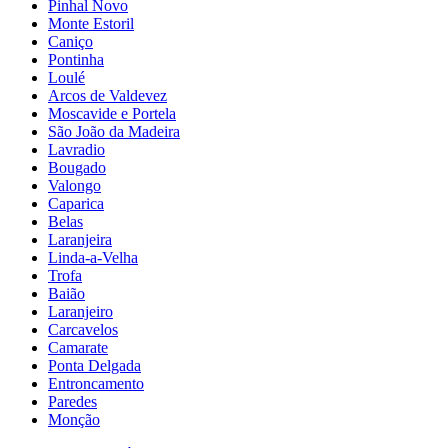
Pinhal Novo
Monte Estoril
Caniço
Pontinha
Loulé
Arcos de Valdevez
Moscavide e Portela
São João da Madeira
Lavradio
Bougado
Valongo
Caparica
Belas
Laranjeira
Linda-a-Velha
Trofa
Baião
Laranjeiro
Carcavelos
Camarate
Ponta Delgada
Entroncamento
Paredes
Monção