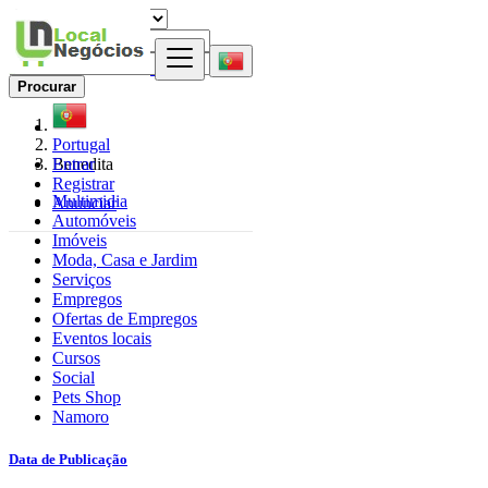
Procurar
Portugal
Entrar
Benedita
Registrar
Multimidia
Anunciar
Automóveis
Imóveis
Moda, Casa e Jardim
Serviços
Empregos
Ofertas de Empregos
Eventos locais
Cursos
Social
Pets Shop
Namoro
Data de Publicação