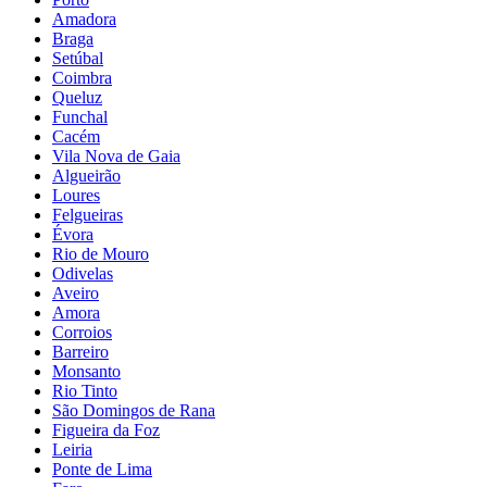
Amadora
Braga
Setúbal
Coimbra
Queluz
Funchal
Cacém
Vila Nova de Gaia
Algueirão
Loures
Felgueiras
Évora
Rio de Mouro
Odivelas
Aveiro
Amora
Corroios
Barreiro
Monsanto
Rio Tinto
São Domingos de Rana
Figueira da Foz
Leiria
Ponte de Lima