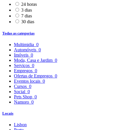
24 horas
3 dias
7 dias
30 dias
Todas as categorias
Multimidia
0
Automóveis
0
Imóveis
0
Moda, Casa e Jardim
0
Serviços
0
Empregos
0
Ofertas de Empregos
0
Eventos locais
0
Cursos
0
Social
0
Pets Shop
0
Namoro
0
Locais
Lisbon
Porto