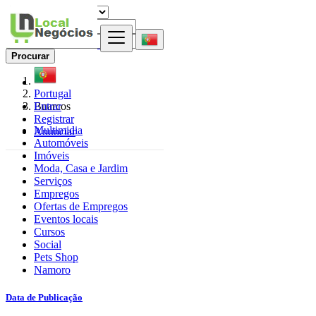
Procurar
Portugal
Entrar
Buarcos
Registrar
Multimidia
Anunciar
Automóveis
Imóveis
Moda, Casa e Jardim
Serviços
Empregos
Ofertas de Empregos
Eventos locais
Cursos
Social
Pets Shop
Namoro
Data de Publicação