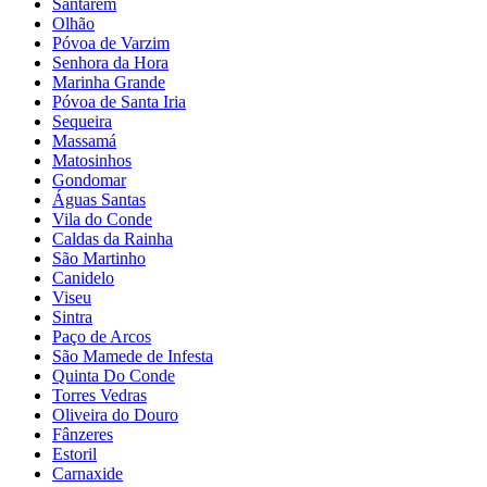
Santarém
Olhão
Póvoa de Varzim
Senhora da Hora
Marinha Grande
Póvoa de Santa Iria
Sequeira
Massamá
Matosinhos
Gondomar
Águas Santas
Vila do Conde
Caldas da Rainha
São Martinho
Canidelo
Viseu
Sintra
Paço de Arcos
São Mamede de Infesta
Quinta Do Conde
Torres Vedras
Oliveira do Douro
Fânzeres
Estoril
Carnaxide