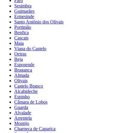
Faro
Sesimbra
Guimarães
Ermesinde
Santo António dos Olivais
Portimão
Benfica
Cascais
Maia
Viana do Castelo
Oeiras
Beja
Esposende
Bragança
Almada
Olivais
Castelo Branco
Alcabideche
Espinho
Câmara de Lobos
Guarda
Alvalade
Arrentela
Montijo
Charneca de Caparica