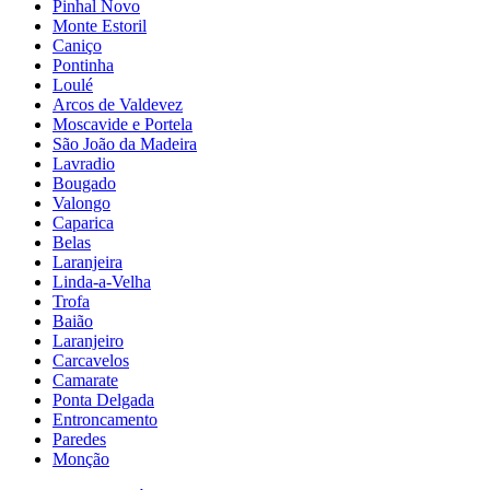
Pinhal Novo
Monte Estoril
Caniço
Pontinha
Loulé
Arcos de Valdevez
Moscavide e Portela
São João da Madeira
Lavradio
Bougado
Valongo
Caparica
Belas
Laranjeira
Linda-a-Velha
Trofa
Baião
Laranjeiro
Carcavelos
Camarate
Ponta Delgada
Entroncamento
Paredes
Monção