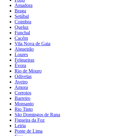
Amadora
Braga
Setúbal
Coimbra
Queluz
Funchal
Cacém
Vila Nova de Gaia
Algueirão
Loures
Felgueiras
Évora
Rio de Mouro
Odivelas
Aveiro
Amora
Corroios
Barreiro
Monsanto
Rio Tinto
São Domingos de Rana
Figueira da Foz
Leiria
Ponte de Lima