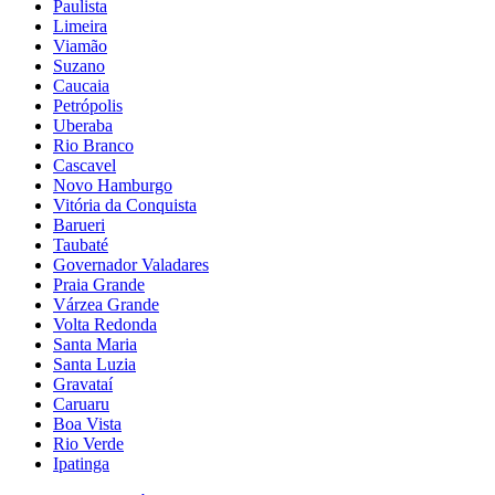
Paulista
Limeira
Viamão
Suzano
Caucaia
Petrópolis
Uberaba
Rio Branco
Cascavel
Novo Hamburgo
Vitória da Conquista
Barueri
Taubaté
Governador Valadares
Praia Grande
Várzea Grande
Volta Redonda
Santa Maria
Santa Luzia
Gravataí
Caruaru
Boa Vista
Rio Verde
Ipatinga