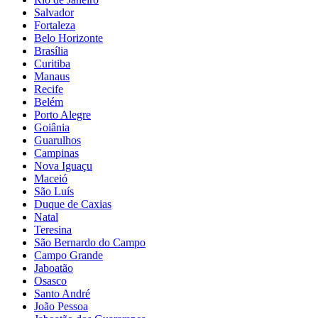
Salvador
Fortaleza
Belo Horizonte
Brasília
Curitiba
Manaus
Recife
Belém
Porto Alegre
Goiânia
Guarulhos
Campinas
Nova Iguaçu
Maceió
São Luís
Duque de Caxias
Natal
Teresina
São Bernardo do Campo
Campo Grande
Jaboatão
Osasco
Santo André
João Pessoa