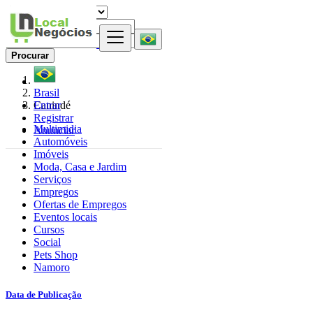
Procurar
Brasil
Entrar
Canindé
Registrar
Multimidia
Anunciar
Automóveis
Imóveis
Moda, Casa e Jardim
Serviços
Empregos
Ofertas de Empregos
Eventos locais
Cursos
Social
Pets Shop
Namoro
Data de Publicação