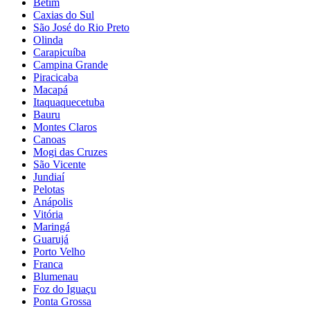
Betim
Caxias do Sul
São José do Rio Preto
Olinda
Carapicuíba
Campina Grande
Piracicaba
Macapá
Itaquaquecetuba
Bauru
Montes Claros
Canoas
Mogi das Cruzes
São Vicente
Jundiaí
Pelotas
Anápolis
Vitória
Maringá
Guarujá
Porto Velho
Franca
Blumenau
Foz do Iguaçu
Ponta Grossa