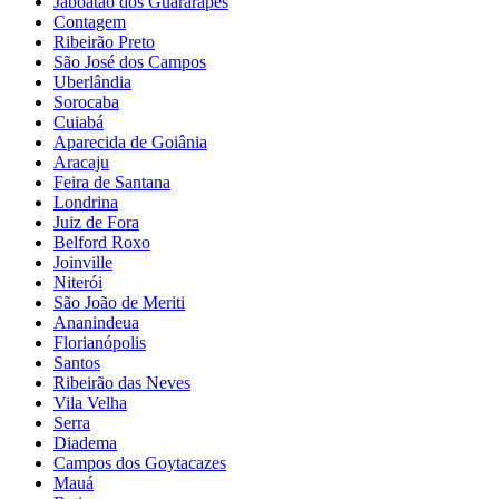
Jaboatão dos Guararapes
Contagem
Ribeirão Preto
São José dos Campos
Uberlândia
Sorocaba
Cuiabá
Aparecida de Goiânia
Aracaju
Feira de Santana
Londrina
Juiz de Fora
Belford Roxo
Joinville
Niterói
São João de Meriti
Ananindeua
Florianópolis
Santos
Ribeirão das Neves
Vila Velha
Serra
Diadema
Campos dos Goytacazes
Mauá