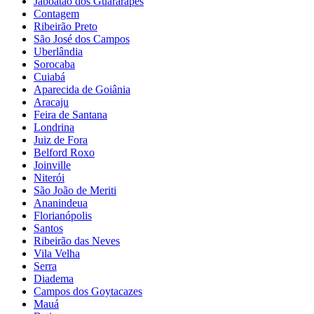
Jaboatão dos Guararapes
Contagem
Ribeirão Preto
São José dos Campos
Uberlândia
Sorocaba
Cuiabá
Aparecida de Goiânia
Aracaju
Feira de Santana
Londrina
Juiz de Fora
Belford Roxo
Joinville
Niterói
São João de Meriti
Ananindeua
Florianópolis
Santos
Ribeirão das Neves
Vila Velha
Serra
Diadema
Campos dos Goytacazes
Mauá