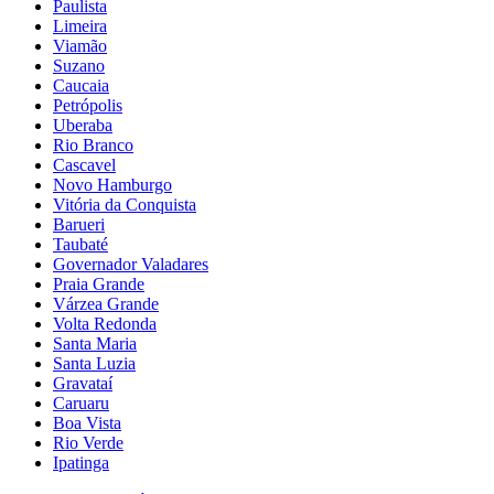
Paulista
Limeira
Viamão
Suzano
Caucaia
Petrópolis
Uberaba
Rio Branco
Cascavel
Novo Hamburgo
Vitória da Conquista
Barueri
Taubaté
Governador Valadares
Praia Grande
Várzea Grande
Volta Redonda
Santa Maria
Santa Luzia
Gravataí
Caruaru
Boa Vista
Rio Verde
Ipatinga