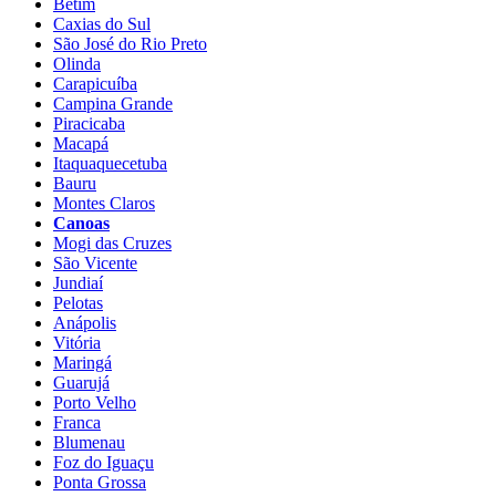
Betim
Caxias do Sul
São José do Rio Preto
Olinda
Carapicuíba
Campina Grande
Piracicaba
Macapá
Itaquaquecetuba
Bauru
Montes Claros
Canoas
Mogi das Cruzes
São Vicente
Jundiaí
Pelotas
Anápolis
Vitória
Maringá
Guarujá
Porto Velho
Franca
Blumenau
Foz do Iguaçu
Ponta Grossa