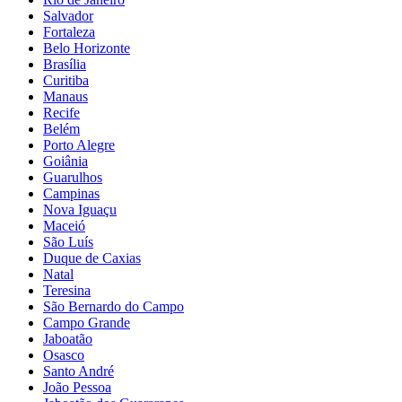
Salvador
Fortaleza
Belo Horizonte
Brasília
Curitiba
Manaus
Recife
Belém
Porto Alegre
Goiânia
Guarulhos
Campinas
Nova Iguaçu
Maceió
São Luís
Duque de Caxias
Natal
Teresina
São Bernardo do Campo
Campo Grande
Jaboatão
Osasco
Santo André
João Pessoa