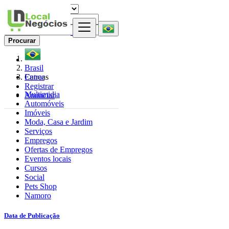
Procurar
Brasil
Entrar
Canoas
Registrar
Multimidia
Anunciar
Automóveis
Imóveis
Moda, Casa e Jardim
Serviços
Empregos
Ofertas de Empregos
Eventos locais
Cursos
Social
Pets Shop
Namoro
Data de Publicação