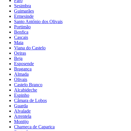
Faro
Sesimbra
Guimarães
Ermesinde
Santo António dos Olivais
Portimão
Benfica
Cascais
Maia
Viana do Castelo
Oeiras
Beja
Esposende
Bragança
Almada
Olivais
Castelo Branco
Alcabideche
Espinho
Câmara de Lobos
Guarda
Alvalade
Arrentela
Montijo
Charneca de Caparica