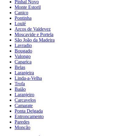
Pinhal Novo
Monte Estoril
Caniço
Pontinha
Loulé
Arcos de Valdevez
Moscavide e Portela
São João da Madeira
Lavradio
Bougado
Valongo
Caparica
Belas
Laranjeira
Linda-a-Velha
Trofa
Baião
Laranjeiro
Carcavelos
Camarate
Ponta Delgada
Entroncamento
Paredes
Monção