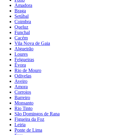
Amadora
Braga
Setúbal
Coimbra
Queluz
Funchal
Cacém
Vila Nova de Gaia
Algueirão
Loures
Felgueiras
Évora
Rio de Mouro
Odivelas
Aveiro
Amora
Corroios
Barreiro
Monsanto
Rio Tinto
São Domingos de Rana
Figueira da Foz
Leiria
Ponte de Lima