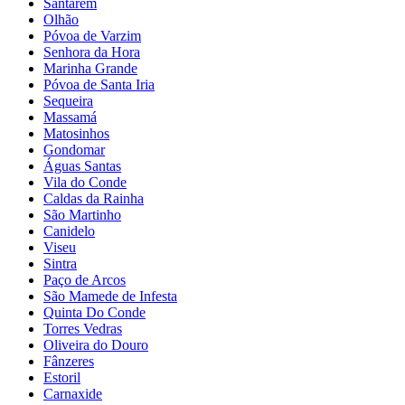
Santarém
Olhão
Póvoa de Varzim
Senhora da Hora
Marinha Grande
Póvoa de Santa Iria
Sequeira
Massamá
Matosinhos
Gondomar
Águas Santas
Vila do Conde
Caldas da Rainha
São Martinho
Canidelo
Viseu
Sintra
Paço de Arcos
São Mamede de Infesta
Quinta Do Conde
Torres Vedras
Oliveira do Douro
Fânzeres
Estoril
Carnaxide