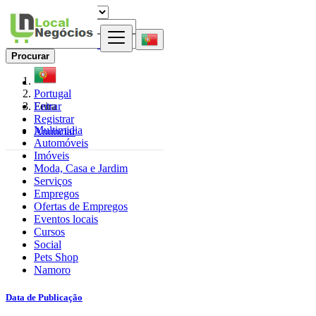
Procurar
Portugal
Entrar
Feira
Registrar
Multimidia
Anunciar
Automóveis
Imóveis
Moda, Casa e Jardim
Serviços
Empregos
Ofertas de Empregos
Eventos locais
Cursos
Social
Pets Shop
Namoro
Data de Publicação