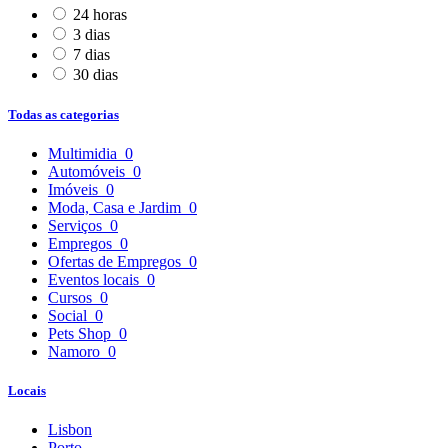
24 horas
3 dias
7 dias
30 dias
Todas as categorias
Multimidia
0
Automóveis
0
Imóveis
0
Moda, Casa e Jardim
0
Serviços
0
Empregos
0
Ofertas de Empregos
0
Eventos locais
0
Cursos
0
Social
0
Pets Shop
0
Namoro
0
Locais
Lisbon
Porto