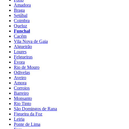
Amadora
Braga
Setúbal
Coimbra
Queluz
Funchal
Cacém
Vila Nova de Gaia
Algueirão
Loures
Felgueiras
Évora
Rio de Mouro
Odivelas
Aveiro
Amora
Corroios
Barreiro
Monsanto
Rio Tinto
São Domingos de Rana
Figueira da Foz
Leiria
Ponte de Lima