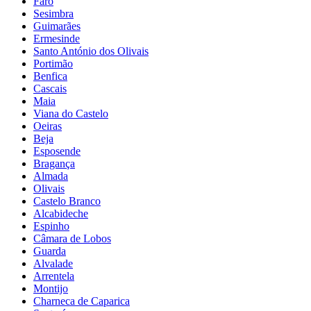
Faro
Sesimbra
Guimarães
Ermesinde
Santo António dos Olivais
Portimão
Benfica
Cascais
Maia
Viana do Castelo
Oeiras
Beja
Esposende
Bragança
Almada
Olivais
Castelo Branco
Alcabideche
Espinho
Câmara de Lobos
Guarda
Alvalade
Arrentela
Montijo
Charneca de Caparica