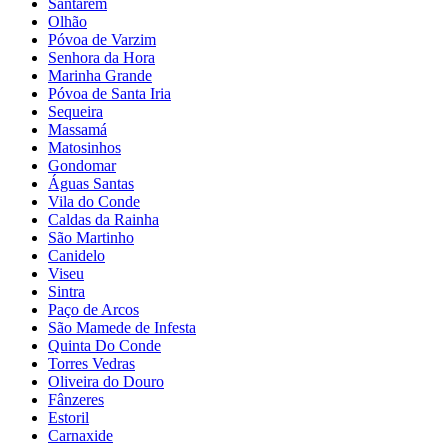
Santarém
Olhão
Póvoa de Varzim
Senhora da Hora
Marinha Grande
Póvoa de Santa Iria
Sequeira
Massamá
Matosinhos
Gondomar
Águas Santas
Vila do Conde
Caldas da Rainha
São Martinho
Canidelo
Viseu
Sintra
Paço de Arcos
São Mamede de Infesta
Quinta Do Conde
Torres Vedras
Oliveira do Douro
Fânzeres
Estoril
Carnaxide