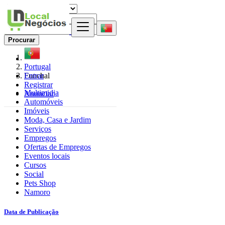
Procurar
Portugal
Entrar
Funchal
Registrar
Multimidia
Anunciar
Automóveis
Imóveis
Moda, Casa e Jardim
Serviços
Empregos
Ofertas de Empregos
Eventos locais
Cursos
Social
Pets Shop
Namoro
Data de Publicação