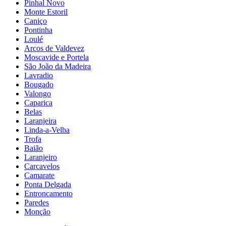
Pinhal Novo
Monte Estoril
Caniço
Pontinha
Loulé
Arcos de Valdevez
Moscavide e Portela
São João da Madeira
Lavradio
Bougado
Valongo
Caparica
Belas
Laranjeira
Linda-a-Velha
Trofa
Baião
Laranjeiro
Carcavelos
Camarate
Ponta Delgada
Entroncamento
Paredes
Monção