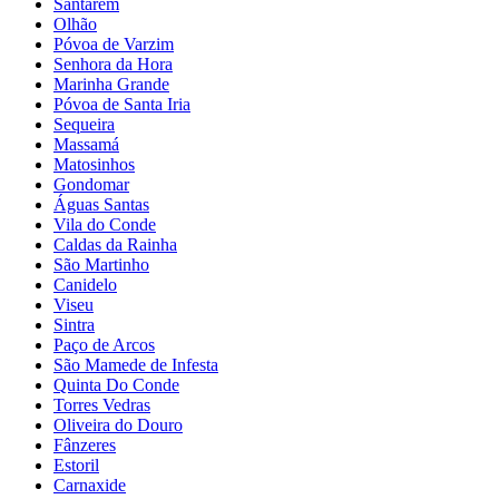
Santarém
Olhão
Póvoa de Varzim
Senhora da Hora
Marinha Grande
Póvoa de Santa Iria
Sequeira
Massamá
Matosinhos
Gondomar
Águas Santas
Vila do Conde
Caldas da Rainha
São Martinho
Canidelo
Viseu
Sintra
Paço de Arcos
São Mamede de Infesta
Quinta Do Conde
Torres Vedras
Oliveira do Douro
Fânzeres
Estoril
Carnaxide