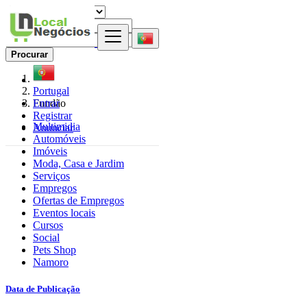
Procurar
Portugal
Entrar
Fundão
Registrar
Multimidia
Anunciar
Automóveis
Imóveis
Moda, Casa e Jardim
Serviços
Empregos
Ofertas de Empregos
Eventos locais
Cursos
Social
Pets Shop
Namoro
Data de Publicação