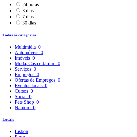
24 horas
3 dias
7 dias
30 dias
Todas as categorias
Multimidia
0
Automóveis
0
Imóveis
0
Moda, Casa e Jardim
0
Serviços
0
Empregos
0
Ofertas de Empregos
0
Eventos locais
0
Cursos
0
Social
0
Pets Shop
0
Namoro
0
Locais
Lisbon
Porto