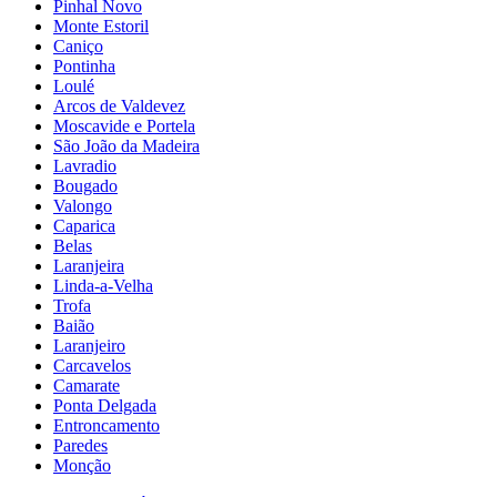
Pinhal Novo
Monte Estoril
Caniço
Pontinha
Loulé
Arcos de Valdevez
Moscavide e Portela
São João da Madeira
Lavradio
Bougado
Valongo
Caparica
Belas
Laranjeira
Linda-a-Velha
Trofa
Baião
Laranjeiro
Carcavelos
Camarate
Ponta Delgada
Entroncamento
Paredes
Monção