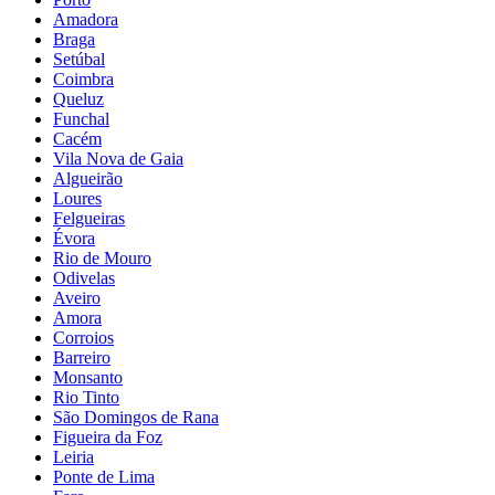
Amadora
Braga
Setúbal
Coimbra
Queluz
Funchal
Cacém
Vila Nova de Gaia
Algueirão
Loures
Felgueiras
Évora
Rio de Mouro
Odivelas
Aveiro
Amora
Corroios
Barreiro
Monsanto
Rio Tinto
São Domingos de Rana
Figueira da Foz
Leiria
Ponte de Lima