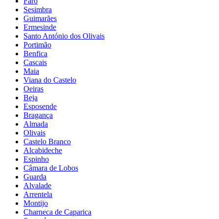
Faro
Sesimbra
Guimarães
Ermesinde
Santo António dos Olivais
Portimão
Benfica
Cascais
Maia
Viana do Castelo
Oeiras
Beja
Esposende
Bragança
Almada
Olivais
Castelo Branco
Alcabideche
Espinho
Câmara de Lobos
Guarda
Alvalade
Arrentela
Montijo
Charneca de Caparica