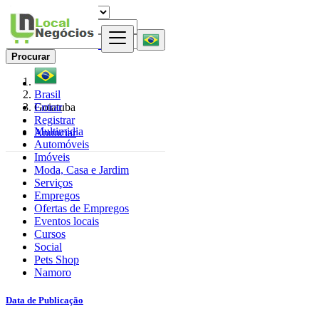
Procurar
Brasil
Entrar
Goiatuba
Registrar
Multimidia
Anunciar
Automóveis
Imóveis
Moda, Casa e Jardim
Serviços
Empregos
Ofertas de Empregos
Eventos locais
Cursos
Social
Pets Shop
Namoro
Data de Publicação