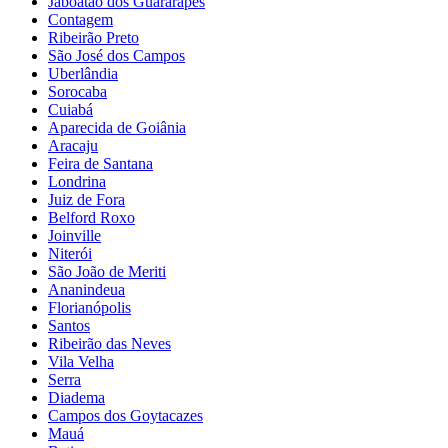
Jaboatão dos Guararapes
Contagem
Ribeirão Preto
São José dos Campos
Uberlândia
Sorocaba
Cuiabá
Aparecida de Goiânia
Aracaju
Feira de Santana
Londrina
Juiz de Fora
Belford Roxo
Joinville
Niterói
São João de Meriti
Ananindeua
Florianópolis
Santos
Ribeirão das Neves
Vila Velha
Serra
Diadema
Campos dos Goytacazes
Mauá