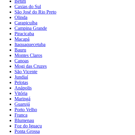
Betim
Caxias do Sul
São José do Rio Preto
Olinda
Carapicuíba
Campina Grande
Piracicaba
Macapá
Itaquaquecetuba
Bauru
Montes Claros
Canoas
Mogi das Cruzes
São Vicente
Jundiaí
Pelotas
Anápolis
Vitória
Maringá
Guarujá
Porto Velho
Franca
Blumenau
Foz do Iguaçu
Ponta Grossa