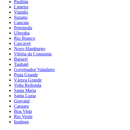
Paulista
Limeira
Viamão
Suzano
Caucaia
Petrópolis
Uberaba
Rio Branco
Cascavel
Novo Hamburgo
Vitória da Conquista
Barueri
Taubaté
Governador Valadares
Praia Grande
Várzea Grande
Volta Redonda
Santa Maria
Santa Luzia
Gravataí
Caruaru
Boa Vista
Rio Verde
Ipatinga