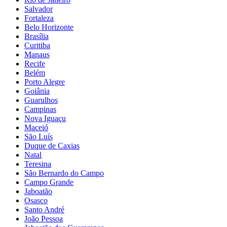
Salvador
Fortaleza
Belo Horizonte
Brasília
Curitiba
Manaus
Recife
Belém
Porto Alegre
Goiânia
Guarulhos
Campinas
Nova Iguaçu
Maceió
São Luís
Duque de Caxias
Natal
Teresina
São Bernardo do Campo
Campo Grande
Jaboatão
Osasco
Santo André
João Pessoa