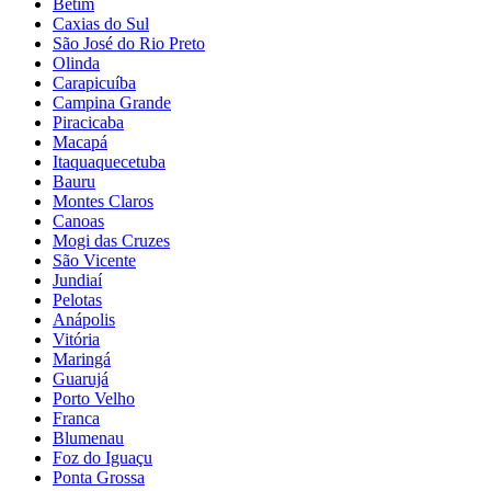
Betim
Caxias do Sul
São José do Rio Preto
Olinda
Carapicuíba
Campina Grande
Piracicaba
Macapá
Itaquaquecetuba
Bauru
Montes Claros
Canoas
Mogi das Cruzes
São Vicente
Jundiaí
Pelotas
Anápolis
Vitória
Maringá
Guarujá
Porto Velho
Franca
Blumenau
Foz do Iguaçu
Ponta Grossa