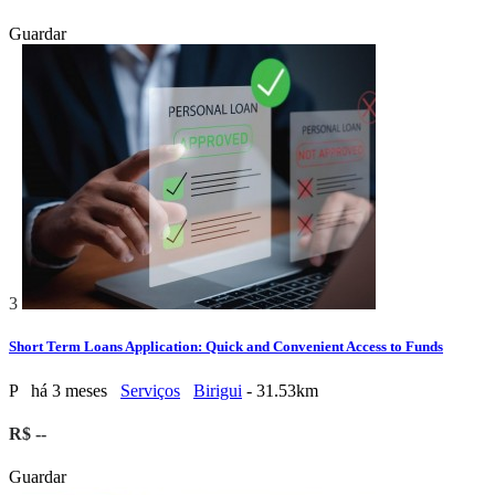
Guardar
3
Short Term Loans Application: Quick and Convenient Access to Funds
P
há 3 meses
Serviços
Birigui
- 31.53km
R$ --
Guardar