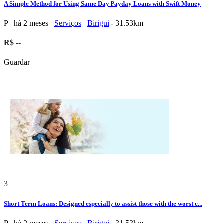
A Simple Method for Using Same Day Payday Loans with Swift Money
P
há 2 meses
Serviços
Birigui
- 31.53km
R$ --
Guardar
3
Short Term Loans: Designed especially to assist those with the worst c...
P
há 2 meses
Serviços
Birigui
- 31.53km