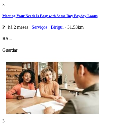
3
Meeting Your Needs Is Easy with Same Day Payday Loans
P
há 2 meses
Serviços
Birigui
- 31.53km
R$ --
Guardar
3