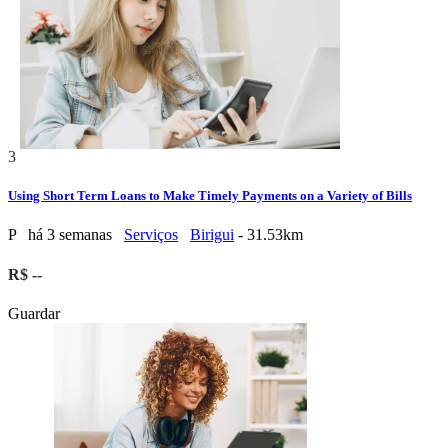
3
Using Short Term Loans to Make Timely Payments on a Variety of Bills
P
há 3 semanas
Serviços
Birigui
- 31.53km
R$ --
Guardar