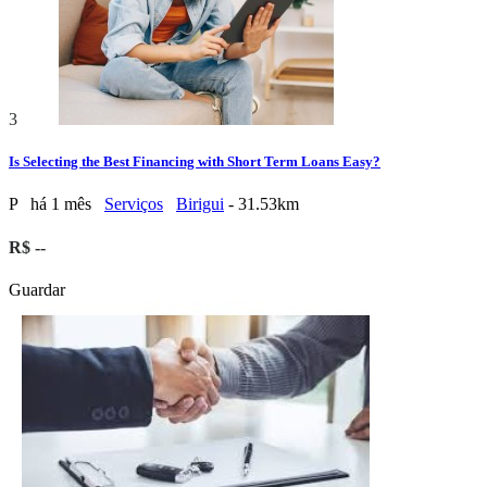
3
Is Selecting the Best Financing with Short Term Loans Easy?
P
há 1 mês
Serviços
Birigui
- 31.53km
R$ --
Guardar