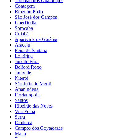
Jaboatão dos Guararapes
Contagem
Ribeirão Preto
São José dos Campos
Uberlândia
Sorocaba
Cuiabá
Aparecida de Goiânia
Aracaju
Feira de Santana
Londrina
Juiz de Fora
Belford Roxo
Joinville
Niterói
São João de Meriti
Ananindeua
Florianópolis
Santos
Ribeirão das Neves
Vila Velha
Serra
Diadema
Campos dos Goytacazes
Mauá