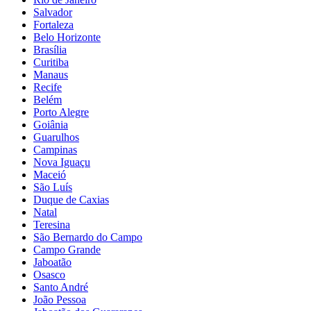
Salvador
Fortaleza
Belo Horizonte
Brasília
Curitiba
Manaus
Recife
Belém
Porto Alegre
Goiânia
Guarulhos
Campinas
Nova Iguaçu
Maceió
São Luís
Duque de Caxias
Natal
Teresina
São Bernardo do Campo
Campo Grande
Jaboatão
Osasco
Santo André
João Pessoa