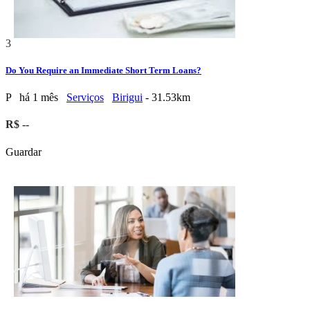
3
Do You Require an Immediate Short Term Loans?
P
há 1 mês
Serviços
Birigui
- 31.53km
R$ --
Guardar