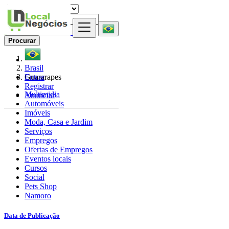
Procurar
Brasil
Entrar
Guararapes
Registrar
Multimidia
Anunciar
Automóveis
Imóveis
Moda, Casa e Jardim
Serviços
Empregos
Ofertas de Empregos
Eventos locais
Cursos
Social
Pets Shop
Namoro
Data de Publicação