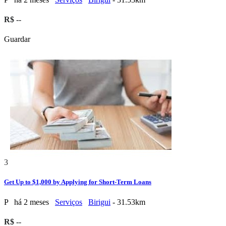
R$ --
Guardar
3
Get Up to $1,000 by Applying for Short-Term Loans
P
há 2 meses
Serviços
Birigui
- 31.53km
R$ --