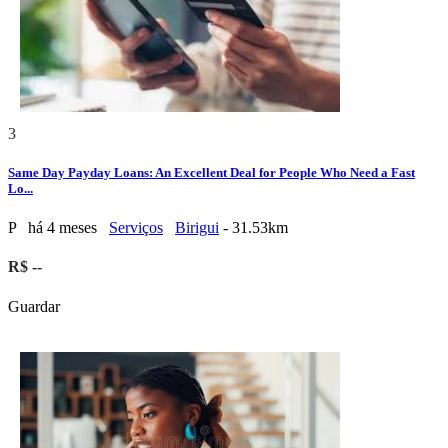
3
Same Day Payday Loans: An Excellent Deal for People Who Need a Fast
Lo...
P
há 4 meses
Serviços
Birigui
- 31.53km
R$ --
Guardar