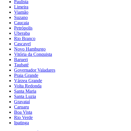
Paulista
Limeira
Viamão
Suzano
Caucaia
Petrópolis
Uberaba
Rio Branco
Cascavel
Novo Hamburgo
Vitória da Conquista
Barueri
Taubaté
Governador Valadares
Praia Grande
Várzea Grande
Volta Redonda
Santa Maria
Santa Luzia
Gravataí
Caruaru
Boa Vista
Rio Verde
Ipatinga