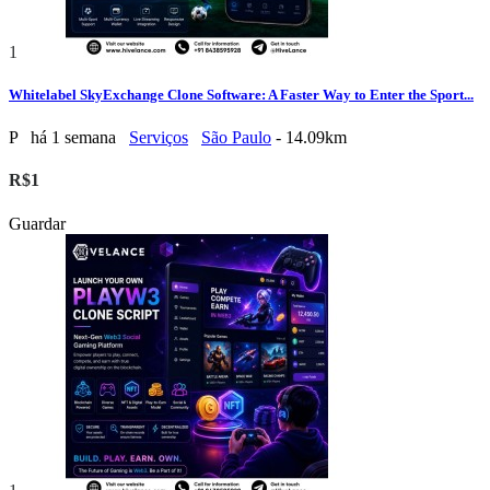
1
Whitelabel SkyExchange Clone Software: A Faster Way to Enter the Sport...
P
há 1 semana
Serviços
São Paulo
- 14.09km
R$1
Guardar