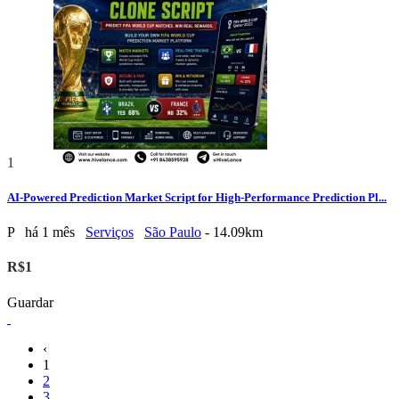
1
AI-Powered Prediction Market Script for High-Performance Prediction Pl...
P
há 1 mês
Serviços
São Paulo
- 14.09km
R$1
Guardar
‹
1
2
3