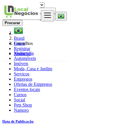
Procurar
Brasil
Entrar
Guarulhos
Registrar
Multimidia
Anunciar
Automóveis
Imóveis
Moda, Casa e Jardim
Serviços
Empregos
Ofertas de Empregos
Eventos locais
Cursos
Social
Pets Shop
Namoro
Data de Publicação