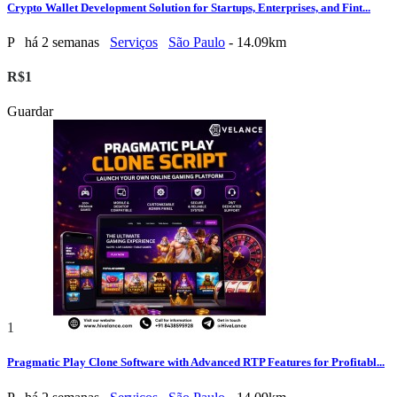
Crypto Wallet Development Solution for Startups, Enterprises, and Fint...
P
há 2 semanas
Serviços
São Paulo
- 14.09km
R$1
Guardar
1
Pragmatic Play Clone Software with Advanced RTP Features for Profitabl...