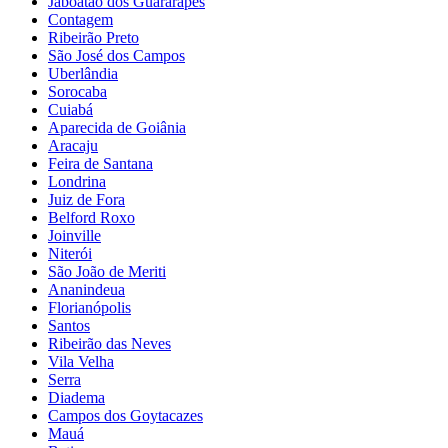
Jaboatão dos Guararapes
Contagem
Ribeirão Preto
São José dos Campos
Uberlândia
Sorocaba
Cuiabá
Aparecida de Goiânia
Aracaju
Feira de Santana
Londrina
Juiz de Fora
Belford Roxo
Joinville
Niterói
São João de Meriti
Ananindeua
Florianópolis
Santos
Ribeirão das Neves
Vila Velha
Serra
Diadema
Campos dos Goytacazes
Mauá