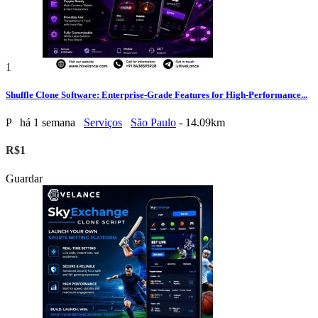
1
Shuffle Clone Software: Enterprise-Grade Features for High-Performance...
P
há 1 semana
Serviços
São Paulo
- 14.09km
R$1
Guardar