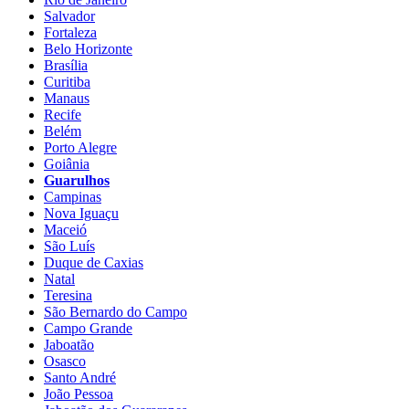
Salvador
Fortaleza
Belo Horizonte
Brasília
Curitiba
Manaus
Recife
Belém
Porto Alegre
Goiânia
Guarulhos
Campinas
Nova Iguaçu
Maceió
São Luís
Duque de Caxias
Natal
Teresina
São Bernardo do Campo
Campo Grande
Jaboatão
Osasco
Santo André
João Pessoa