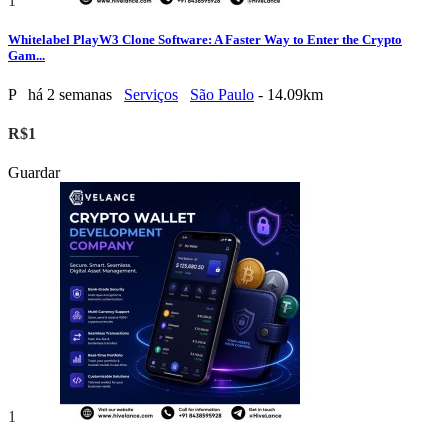
1
Whitelabel PlayW3 Clone Software: A Faster Way to Enter the Crypto
Gam...
P
há 2 semanas
Serviços
São Paulo
- 14.09km
R$1
Guardar
1