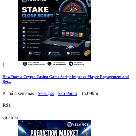
1
How Does a Crypto Casino Game Script Improve Player Engagement and
Ret...
P
há 4 semanas
Serviços
São Paulo
- 14.09km
R$1
Guardar