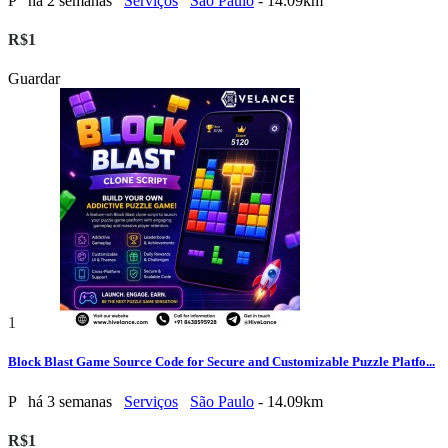
P
há 2 semanas
Serviços
São Paulo
- 14.09km
R$1
Guardar
1
Block Blast Game Source Code for Secure and Customizable Puzzle Platfo...
P
há 3 semanas
Serviços
São Paulo
- 14.09km
R$1