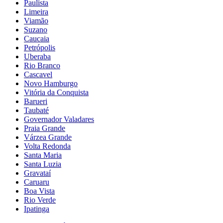
Paulista
Limeira
Viamão
Suzano
Caucaia
Petrópolis
Uberaba
Rio Branco
Cascavel
Novo Hamburgo
Vitória da Conquista
Barueri
Taubaté
Governador Valadares
Praia Grande
Várzea Grande
Volta Redonda
Santa Maria
Santa Luzia
Gravataí
Caruaru
Boa Vista
Rio Verde
Ipatinga