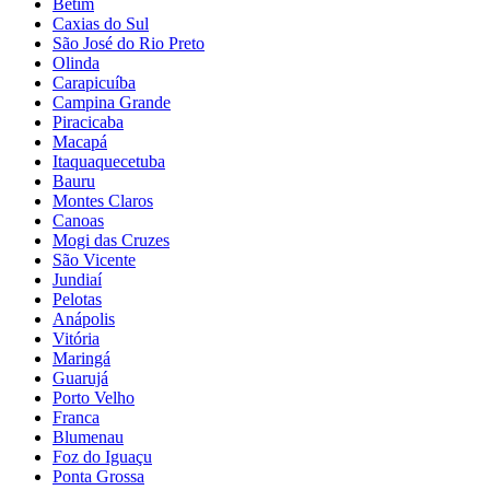
Betim
Caxias do Sul
São José do Rio Preto
Olinda
Carapicuíba
Campina Grande
Piracicaba
Macapá
Itaquaquecetuba
Bauru
Montes Claros
Canoas
Mogi das Cruzes
São Vicente
Jundiaí
Pelotas
Anápolis
Vitória
Maringá
Guarujá
Porto Velho
Franca
Blumenau
Foz do Iguaçu
Ponta Grossa