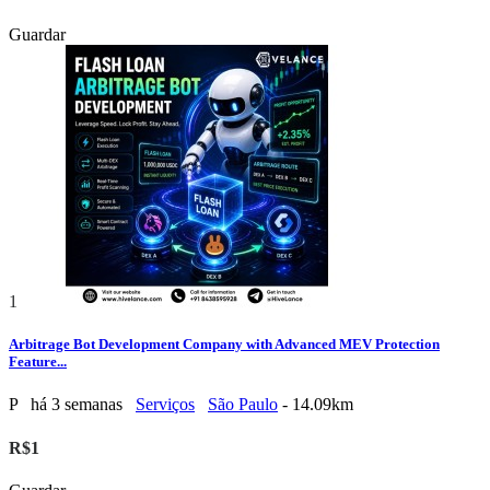
Guardar
1
Arbitrage Bot Development Company with Advanced MEV Protection
Feature...
P
há 3 semanas
Serviços
São Paulo
- 14.09km
R$1