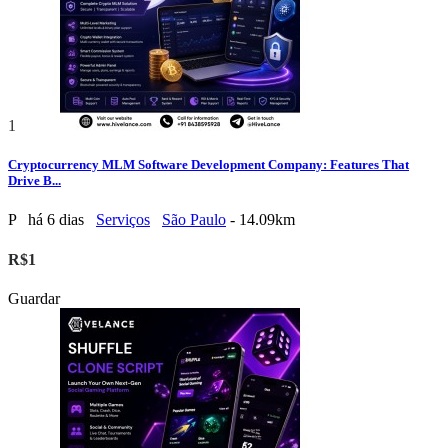
1
Cryptocurrency MLM Software Development Company: Features That
Drive B...
P
há 6 dias
Serviços
São Paulo
- 14.09km
R$1
Guardar