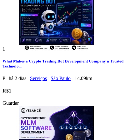
1
What Makes a Crypto Trading Bot Development Company a Trusted
Technolo...
P
há 2 dias
Serviços
São Paulo
- 14.09km
R$1
Guardar