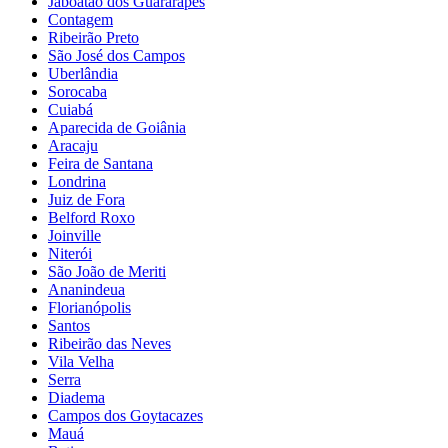
Jaboatão dos Guararapes
Contagem
Ribeirão Preto
São José dos Campos
Uberlândia
Sorocaba
Cuiabá
Aparecida de Goiânia
Aracaju
Feira de Santana
Londrina
Juiz de Fora
Belford Roxo
Joinville
Niterói
São João de Meriti
Ananindeua
Florianópolis
Santos
Ribeirão das Neves
Vila Velha
Serra
Diadema
Campos dos Goytacazes
Mauá