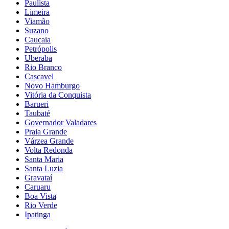
Paulista
Limeira
Viamão
Suzano
Caucaia
Petrópolis
Uberaba
Rio Branco
Cascavel
Novo Hamburgo
Vitória da Conquista
Barueri
Taubaté
Governador Valadares
Praia Grande
Várzea Grande
Volta Redonda
Santa Maria
Santa Luzia
Gravataí
Caruaru
Boa Vista
Rio Verde
Ipatinga