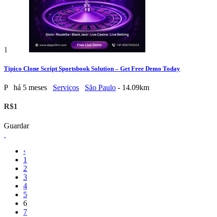
1
Tipico Clone Script Sportsbook Solution – Get Free Demo Today
P
há 5 meses
Serviços
São Paulo
- 14.09km
R$1
Guardar
‹
1
2
3
4
5
6
7