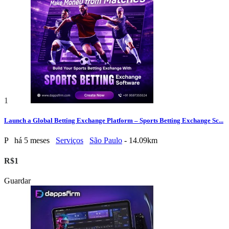
1
Launch a Global Betting Exchange Platform – Sports Betting Exchange Sc...
P
há 5 meses
Serviços
São Paulo
- 14.09km
R$1
Guardar