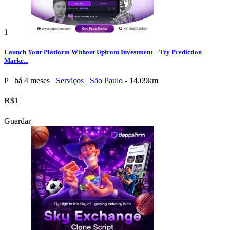
1
Launch Your Platform Without Upfront Investment – Try Prediction
Marke...
P
há 4 meses
Serviços
São Paulo
- 14.09km
R$1
Guardar