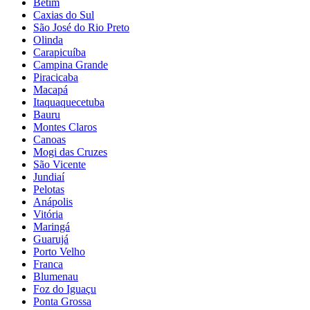
Betim
Caxias do Sul
São José do Rio Preto
Olinda
Carapicuíba
Campina Grande
Piracicaba
Macapá
Itaquaquecetuba
Bauru
Montes Claros
Canoas
Mogi das Cruzes
São Vicente
Jundiaí
Pelotas
Anápolis
Vitória
Maringá
Guarujá
Porto Velho
Franca
Blumenau
Foz do Iguaçu
Ponta Grossa