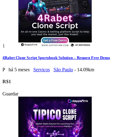
1
4Rabet Clone Script Sportsbook Solution – Request Free Demo
P
há 5 meses
Serviços
São Paulo
- 14.09km
R$1
Guardar