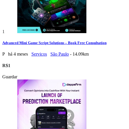
1
Advanced Mini Game Script Solutions – Book Free Consultation
P
há 4 meses
Serviços
São Paulo
- 14.09km
R$1
Guardar