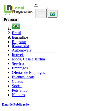
Procurar
Brasil
Entrar
Guarulhos
Registrar
Multimidia
Anunciar
Automóveis
Imóveis
Moda, Casa e Jardim
Serviços
Empregos
Ofertas de Empregos
Eventos locais
Cursos
Social
Pets Shop
Namoro
Data de Publicação