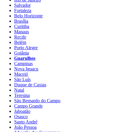
Salvador
Fortaleza
Belo Horizonte
Brasília
Curitiba
Manaus
Recife
Belém
Porto Alegre
Goiânia
Guarulhos
Campinas
Nova Iguaçu
Maceió
São Luís
Duque de Caxias
Natal
Teresina
São Bernardo do Campo
Campo Grande
Jaboatão
Osasco
Santo André
João Pessoa