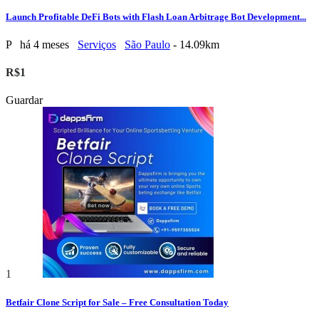
Launch Profitable DeFi Bots with Flash Loan Arbitrage Bot Development...
P
há 4 meses
Serviços
São Paulo
- 14.09km
R$1
Guardar
1
Betfair Clone Script for Sale – Free Consultation Today