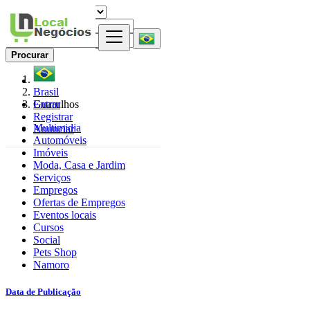
Procurar
Brasil
Entrar
Guarulhos
Registrar
Multimidia
Anunciar
Automóveis
Imóveis
Moda, Casa e Jardim
Serviços
Empregos
Ofertas de Empregos
Eventos locais
Cursos
Social
Pets Shop
Namoro
Data de Publicação