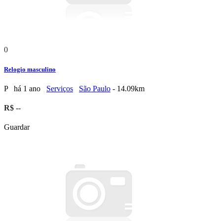
0
Relogio masculino
P
há 1 ano
Serviços
São Paulo
- 14.09km
R$ --
Guardar