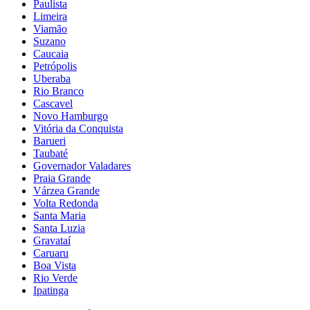
Paulista
Limeira
Viamão
Suzano
Caucaia
Petrópolis
Uberaba
Rio Branco
Cascavel
Novo Hamburgo
Vitória da Conquista
Barueri
Taubaté
Governador Valadares
Praia Grande
Várzea Grande
Volta Redonda
Santa Maria
Santa Luzia
Gravataí
Caruaru
Boa Vista
Rio Verde
Ipatinga