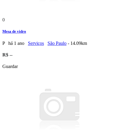
0
Mesa de vidro
P
há 1 ano
Serviços
São Paulo
- 14.09km
R$ --
Guardar