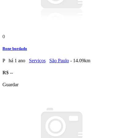
0
Bone bordado
P
há 1 ano
Serviços
São Paulo
- 14.09km
R$ --
Guardar