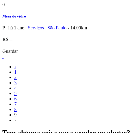
0
Mesa de vidro
P
há 1 ano
Serviços
São Paulo
- 14.09km
R$ --
Guardar
‹
1
2
3
4
5
6
7
8
9
›
Tem alguma coisa para vender ou alugar?