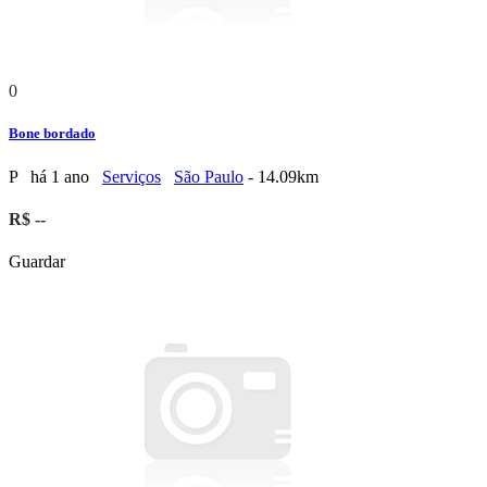
0
Bone bordado
P
há 1 ano
Serviços
São Paulo
- 14.09km
R$ --
Guardar