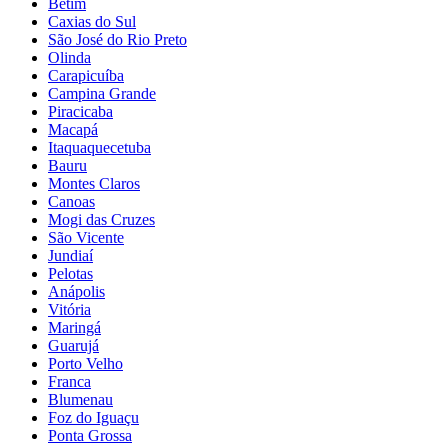
Betim
Caxias do Sul
São José do Rio Preto
Olinda
Carapicuíba
Campina Grande
Piracicaba
Macapá
Itaquaquecetuba
Bauru
Montes Claros
Canoas
Mogi das Cruzes
São Vicente
Jundiaí
Pelotas
Anápolis
Vitória
Maringá
Guarujá
Porto Velho
Franca
Blumenau
Foz do Iguaçu
Ponta Grossa