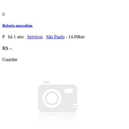
0
Relogio masculino
P
há 1 ano
Serviços
São Paulo
- 14.09km
R$ --
Guardar