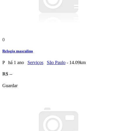
0
Relogio masculino
P
há 1 ano
Serviços
São Paulo
- 14.09km
R$ --
Guardar