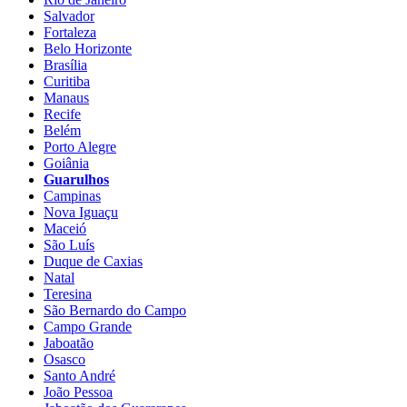
Salvador
Fortaleza
Belo Horizonte
Brasília
Curitiba
Manaus
Recife
Belém
Porto Alegre
Goiânia
Guarulhos
Campinas
Nova Iguaçu
Maceió
São Luís
Duque de Caxias
Natal
Teresina
São Bernardo do Campo
Campo Grande
Jaboatão
Osasco
Santo André
João Pessoa