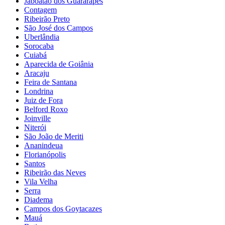
Jaboatão dos Guararapes
Contagem
Ribeirão Preto
São José dos Campos
Uberlândia
Sorocaba
Cuiabá
Aparecida de Goiânia
Aracaju
Feira de Santana
Londrina
Juiz de Fora
Belford Roxo
Joinville
Niterói
São João de Meriti
Ananindeua
Florianópolis
Santos
Ribeirão das Neves
Vila Velha
Serra
Diadema
Campos dos Goytacazes
Mauá