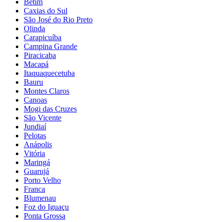
Betim
Caxias do Sul
São José do Rio Preto
Olinda
Carapicuíba
Campina Grande
Piracicaba
Macapá
Itaquaquecetuba
Bauru
Montes Claros
Canoas
Mogi das Cruzes
São Vicente
Jundiaí
Pelotas
Anápolis
Vitória
Maringá
Guarujá
Porto Velho
Franca
Blumenau
Foz do Iguaçu
Ponta Grossa