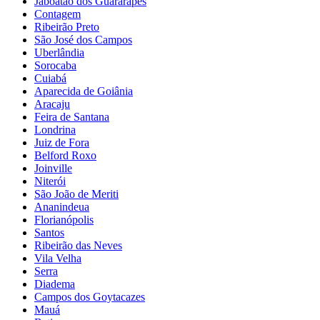
Jaboatão dos Guararapes
Contagem
Ribeirão Preto
São José dos Campos
Uberlândia
Sorocaba
Cuiabá
Aparecida de Goiânia
Aracaju
Feira de Santana
Londrina
Juiz de Fora
Belford Roxo
Joinville
Niterói
São João de Meriti
Ananindeua
Florianópolis
Santos
Ribeirão das Neves
Vila Velha
Serra
Diadema
Campos dos Goytacazes
Mauá