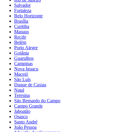
Salvador
Fortaleza
Belo Horizonte
Brasília
Curitiba
Manaus
Recife
Belém
Porto Alegre
Goiânia
Guarulhos
Campinas
Nova Iguaçu
Maceió
São Luís
Duque de Caxias
Natal
Teresina
São Bernardo do Campo
Campo Grande
Jaboatão
Osasco
Santo André
João Pessoa