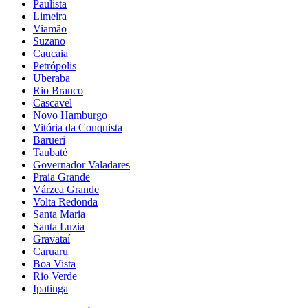
Paulista
Limeira
Viamão
Suzano
Caucaia
Petrópolis
Uberaba
Rio Branco
Cascavel
Novo Hamburgo
Vitória da Conquista
Barueri
Taubaté
Governador Valadares
Praia Grande
Várzea Grande
Volta Redonda
Santa Maria
Santa Luzia
Gravataí
Caruaru
Boa Vista
Rio Verde
Ipatinga