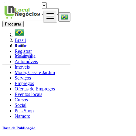
Procurar
Brasil
Entrar
Ibaiti
Registrar
Multimidia
Anunciar
Automóveis
Imóveis
Moda, Casa e Jardim
Serviços
Empregos
Ofertas de Empregos
Eventos locais
Cursos
Social
Pets Shop
Namoro
Data de Publicação