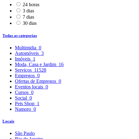
24 horas
3 dias
7 dias
30 dias
Todas as categorias
Multimidia
0
Automóveis
3
Imóveis
1
Moda, Casa e Jardim
16
Serviços
11528
Empregos
0
Ofertas de Empregos
0
Eventos locais
0
Cursos
0
Social
0
Pets Shop
1
Namoro
0
Locais
São Paulo
Rio de Janeiro