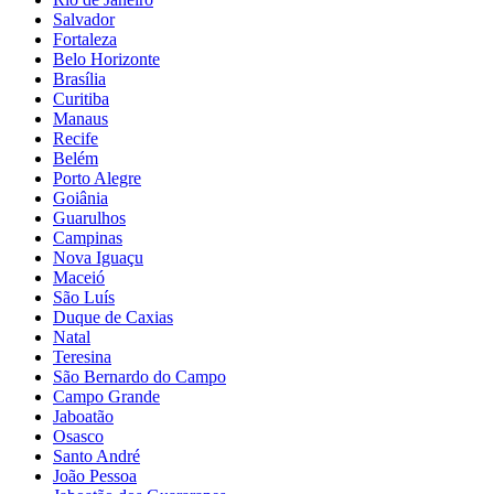
Salvador
Fortaleza
Belo Horizonte
Brasília
Curitiba
Manaus
Recife
Belém
Porto Alegre
Goiânia
Guarulhos
Campinas
Nova Iguaçu
Maceió
São Luís
Duque de Caxias
Natal
Teresina
São Bernardo do Campo
Campo Grande
Jaboatão
Osasco
Santo André
João Pessoa