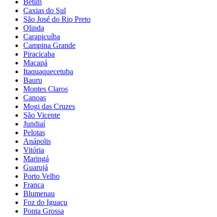
Betim
Caxias do Sul
São José do Rio Preto
Olinda
Carapicuíba
Campina Grande
Piracicaba
Macapá
Itaquaquecetuba
Bauru
Montes Claros
Canoas
Mogi das Cruzes
São Vicente
Jundiaí
Pelotas
Anápolis
Vitória
Maringá
Guarujá
Porto Velho
Franca
Blumenau
Foz do Iguaçu
Ponta Grossa