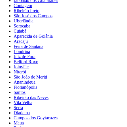
Jaboatão dos Guararapes
Contagem
Ribeirão Preto
São José dos Campos
Uberlândia
Sorocaba
Cuiabá
Aparecida de Goiânia
Aracaju
Feira de Santana
Londrina
Juiz de Fora
Belford Roxo
Joinville
Niterói
São João de Meriti
Ananindeua
Florianópolis
Santos
Ribeirão das Neves
Vila Velha
Serra
Diadema
Campos dos Goytacazes
Mauá