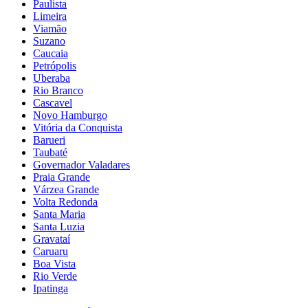
Paulista
Limeira
Viamão
Suzano
Caucaia
Petrópolis
Uberaba
Rio Branco
Cascavel
Novo Hamburgo
Vitória da Conquista
Barueri
Taubaté
Governador Valadares
Praia Grande
Várzea Grande
Volta Redonda
Santa Maria
Santa Luzia
Gravataí
Caruaru
Boa Vista
Rio Verde
Ipatinga