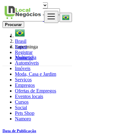
Procurar
Brasil
Entrar
Itapetininga
Registrar
Multimidia
Anunciar
Automóveis
Imóveis
Moda, Casa e Jardim
Serviços
Empregos
Ofertas de Empregos
Eventos locais
Cursos
Social
Pets Shop
Namoro
Data de Publicação