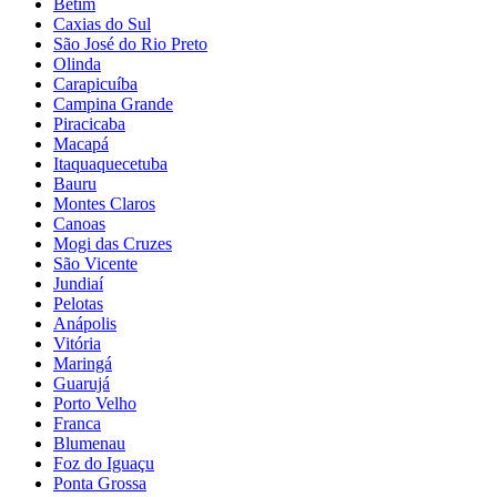
Betim
Caxias do Sul
São José do Rio Preto
Olinda
Carapicuíba
Campina Grande
Piracicaba
Macapá
Itaquaquecetuba
Bauru
Montes Claros
Canoas
Mogi das Cruzes
São Vicente
Jundiaí
Pelotas
Anápolis
Vitória
Maringá
Guarujá
Porto Velho
Franca
Blumenau
Foz do Iguaçu
Ponta Grossa