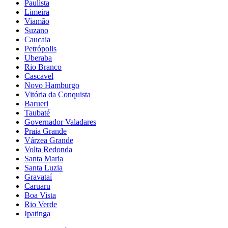
Paulista
Limeira
Viamão
Suzano
Caucaia
Petrópolis
Uberaba
Rio Branco
Cascavel
Novo Hamburgo
Vitória da Conquista
Barueri
Taubaté
Governador Valadares
Praia Grande
Várzea Grande
Volta Redonda
Santa Maria
Santa Luzia
Gravataí
Caruaru
Boa Vista
Rio Verde
Ipatinga