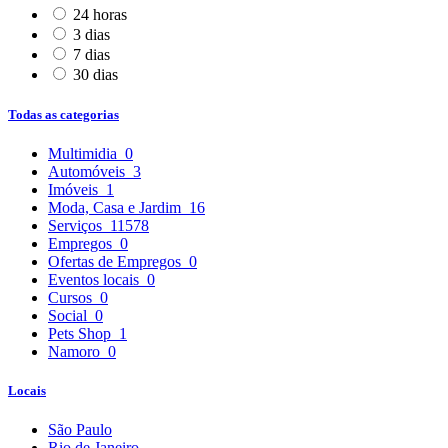
24 horas
3 dias
7 dias
30 dias
Todas as categorias
Multimidia
0
Automóveis
3
Imóveis
1
Moda, Casa e Jardim
16
Serviços
11578
Empregos
0
Ofertas de Empregos
0
Eventos locais
0
Cursos
0
Social
0
Pets Shop
1
Namoro
0
Locais
São Paulo
Rio de Janeiro