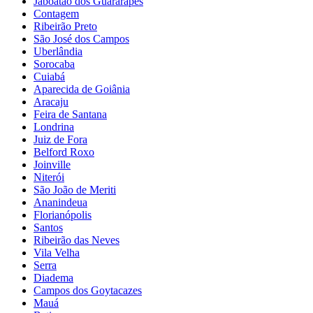
Jaboatão dos Guararapes
Contagem
Ribeirão Preto
São José dos Campos
Uberlândia
Sorocaba
Cuiabá
Aparecida de Goiânia
Aracaju
Feira de Santana
Londrina
Juiz de Fora
Belford Roxo
Joinville
Niterói
São João de Meriti
Ananindeua
Florianópolis
Santos
Ribeirão das Neves
Vila Velha
Serra
Diadema
Campos dos Goytacazes
Mauá