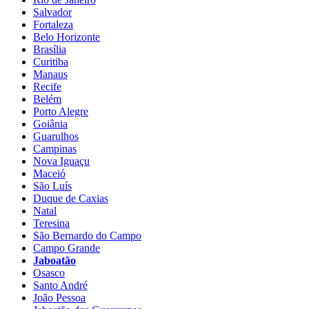
Salvador
Fortaleza
Belo Horizonte
Brasília
Curitiba
Manaus
Recife
Belém
Porto Alegre
Goiânia
Guarulhos
Campinas
Nova Iguaçu
Maceió
São Luís
Duque de Caxias
Natal
Teresina
São Bernardo do Campo
Campo Grande
Jaboatão
Osasco
Santo André
João Pessoa