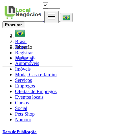
Procurar
Brasil
Entrar
Jaboatão
Registrar
Multimidia
Anunciar
Automóveis
Imóveis
Moda, Casa e Jardim
Serviços
Empregos
Ofertas de Empregos
Eventos locais
Cursos
Social
Pets Shop
Namoro
Data de Publicação