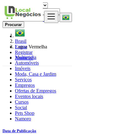
Procurar
Brasil
Entrar
Lagoa Vermelha
Registrar
Multimidia
Anunciar
Automóveis
Imóveis
Moda, Casa e Jardim
Serviços
Empregos
Ofertas de Empregos
Eventos locais
Cursos
Social
Pets Shop
Namoro
Data de Publicação