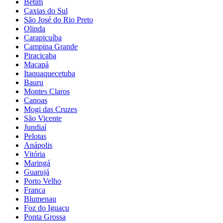
Betim
Caxias do Sul
São José do Rio Preto
Olinda
Carapicuíba
Campina Grande
Piracicaba
Macapá
Itaquaquecetuba
Bauru
Montes Claros
Canoas
Mogi das Cruzes
São Vicente
Jundiaí
Pelotas
Anápolis
Vitória
Maringá
Guarujá
Porto Velho
Franca
Blumenau
Foz do Iguaçu
Ponta Grossa