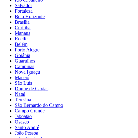
Salvador
Fortaleza
Belo Horizonte
Brasília
Curitiba
Manaus
Recife
Belém
Porto Alegre
Goiânia
Guarulhos
Campinas
Nova Iguaçu
Maceió
São Luís
Duque de Caxias
Natal
Teresina
São Bernardo do Campo
Campo Grande
Jaboatão
Osasco
Santo André
João Pessoa