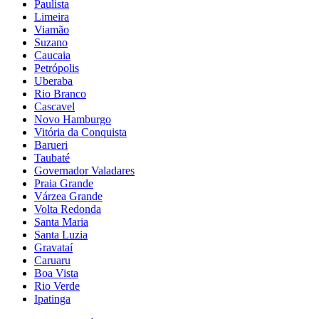
Paulista
Limeira
Viamão
Suzano
Caucaia
Petrópolis
Uberaba
Rio Branco
Cascavel
Novo Hamburgo
Vitória da Conquista
Barueri
Taubaté
Governador Valadares
Praia Grande
Várzea Grande
Volta Redonda
Santa Maria
Santa Luzia
Gravataí
Caruaru
Boa Vista
Rio Verde
Ipatinga