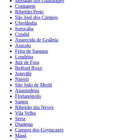
Jaboatão dos Guararapes
Contagem
Ribeirão Preto
São José dos Campos
Uberlândia
Sorocaba
Cuiabá
Aparecida de Goiânia
Aracaju
Feira de Santana
Londrina
Juiz de Fora
Belford Roxo
Joinville
Niterói
São João de Meriti
Ananindeua
Florianópolis
Santos
Ribeirão das Neves
Vila Velha
Serra
Diadema
Campos dos Goytacazes
Mauá