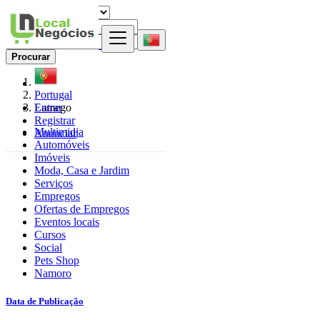
Procurar
Portugal
Entrar
Lamego
Registrar
Multimidia
Anunciar
Automóveis
Imóveis
Moda, Casa e Jardim
Serviços
Empregos
Ofertas de Empregos
Eventos locais
Cursos
Social
Pets Shop
Namoro
Data de Publicação