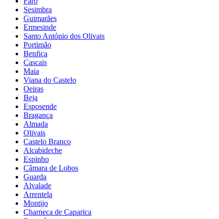
Faro
Sesimbra
Guimarães
Ermesinde
Santo António dos Olivais
Portimão
Benfica
Cascais
Maia
Viana do Castelo
Oeiras
Beja
Esposende
Bragança
Almada
Olivais
Castelo Branco
Alcabideche
Espinho
Câmara de Lobos
Guarda
Alvalade
Arrentela
Montijo
Charneca de Caparica