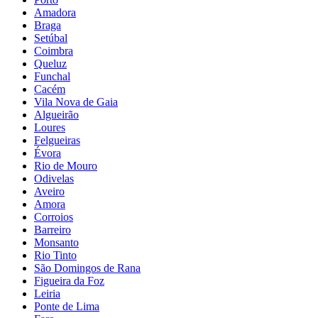
Amadora
Braga
Setúbal
Coimbra
Queluz
Funchal
Cacém
Vila Nova de Gaia
Algueirão
Loures
Felgueiras
Évora
Rio de Mouro
Odivelas
Aveiro
Amora
Corroios
Barreiro
Monsanto
Rio Tinto
São Domingos de Rana
Figueira da Foz
Leiria
Ponte de Lima