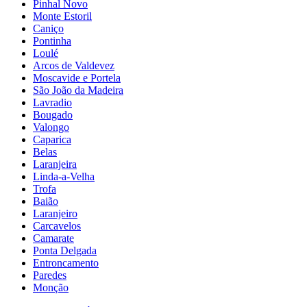
Pinhal Novo
Monte Estoril
Caniço
Pontinha
Loulé
Arcos de Valdevez
Moscavide e Portela
São João da Madeira
Lavradio
Bougado
Valongo
Caparica
Belas
Laranjeira
Linda-a-Velha
Trofa
Baião
Laranjeiro
Carcavelos
Camarate
Ponta Delgada
Entroncamento
Paredes
Monção