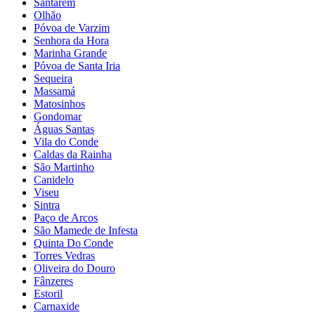
Santarém
Olhão
Póvoa de Varzim
Senhora da Hora
Marinha Grande
Póvoa de Santa Iria
Sequeira
Massamá
Matosinhos
Gondomar
Águas Santas
Vila do Conde
Caldas da Rainha
São Martinho
Canidelo
Viseu
Sintra
Paço de Arcos
São Mamede de Infesta
Quinta Do Conde
Torres Vedras
Oliveira do Douro
Fânzeres
Estoril
Carnaxide