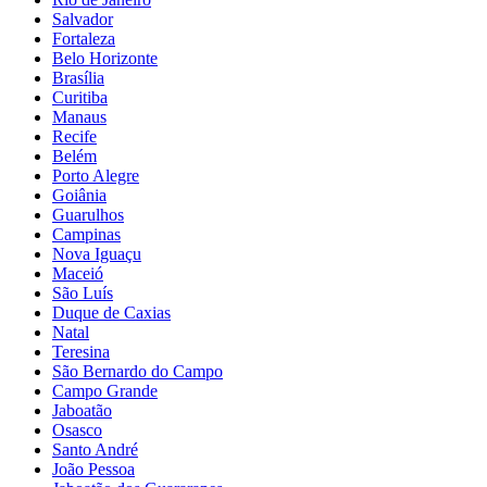
Salvador
Fortaleza
Belo Horizonte
Brasília
Curitiba
Manaus
Recife
Belém
Porto Alegre
Goiânia
Guarulhos
Campinas
Nova Iguaçu
Maceió
São Luís
Duque de Caxias
Natal
Teresina
São Bernardo do Campo
Campo Grande
Jaboatão
Osasco
Santo André
João Pessoa