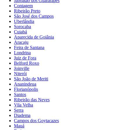
Jaboatão dos Guararapes
Contagem
Ribeirão Preto
São José dos Campos
Uberlândia
Sorocaba
Cuiabá
Aparecida de Goiânia
Aracaju
Feira de Santana
Londrina
Juiz de Fora
Belford Roxo
Joinville
Niterói
São João de Meriti
Ananindeua
Florianópolis
Santos
Ribeirão das Neves
Vila Velha
Serra
Diadema
Campos dos Goytacazes
Mauá