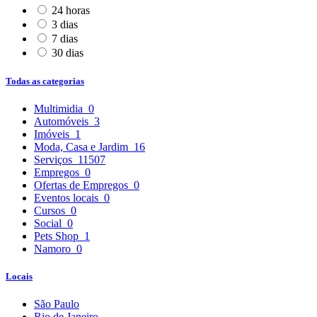
24 horas
3 dias
7 dias
30 dias
Todas as categorias
Multimidia
0
Automóveis
3
Imóveis
1
Moda, Casa e Jardim
16
Serviços
11507
Empregos
0
Ofertas de Empregos
0
Eventos locais
0
Cursos
0
Social
0
Pets Shop
1
Namoro
0
Locais
São Paulo
Rio de Janeiro