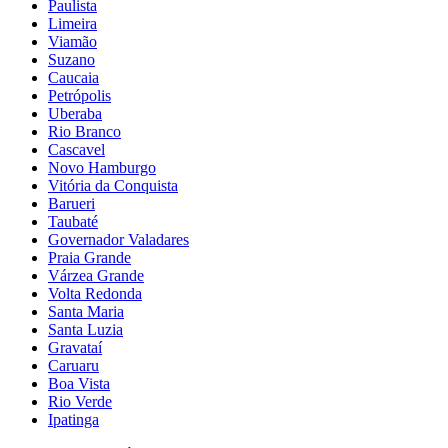
Paulista
Limeira
Viamão
Suzano
Caucaia
Petrópolis
Uberaba
Rio Branco
Cascavel
Novo Hamburgo
Vitória da Conquista
Barueri
Taubaté
Governador Valadares
Praia Grande
Várzea Grande
Volta Redonda
Santa Maria
Santa Luzia
Gravataí
Caruaru
Boa Vista
Rio Verde
Ipatinga