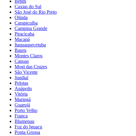
Betim
Caxias do Sul
São José do Rio Preto
Olinda
Carapicuíba
Campina Grande
Piracicaba
Macapá
Itaquaquecetuba
Bauru
Montes Claros
Canoas
Mogi das Cruzes
São Vicente
Jundiaí
Pelotas
Anápolis
Vitória
Maringá
Guarujá
Porto Velho
Franca
Blumenau
Foz do Iguaçu
Ponta Grossa