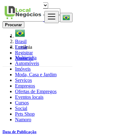
Procurar
Brasil
Entrar
Luziânia
Registrar
Multimidia
Anunciar
Automóveis
Imóveis
Moda, Casa e Jardim
Serviços
Empregos
Ofertas de Empregos
Eventos locais
Cursos
Social
Pets Shop
Namoro
Data de Publicação