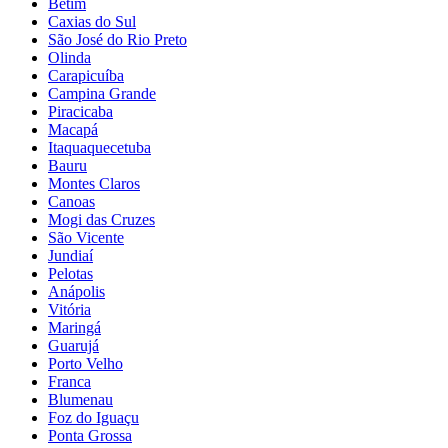
Betim
Caxias do Sul
São José do Rio Preto
Olinda
Carapicuíba
Campina Grande
Piracicaba
Macapá
Itaquaquecetuba
Bauru
Montes Claros
Canoas
Mogi das Cruzes
São Vicente
Jundiaí
Pelotas
Anápolis
Vitória
Maringá
Guarujá
Porto Velho
Franca
Blumenau
Foz do Iguaçu
Ponta Grossa