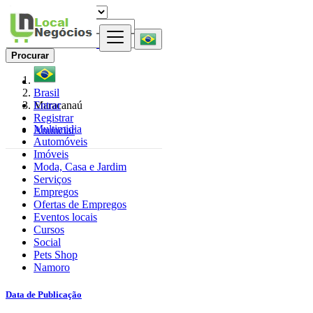
Procurar
Brasil
Entrar
Maracanaú
Registrar
Multimidia
Anunciar
Automóveis
Imóveis
Moda, Casa e Jardim
Serviços
Empregos
Ofertas de Empregos
Eventos locais
Cursos
Social
Pets Shop
Namoro
Data de Publicação