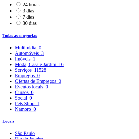
24 horas
3 dias
7 dias
30 dias
Todas as categorias
Multimidia
0
Automóveis
3
Imóveis
1
Moda, Casa e Jardim
16
Serviços
11528
Empregos
0
Ofertas de Empregos
0
Eventos locais
0
Cursos
0
Social
0
Pets Shop
1
Namoro
0
Locais
São Paulo
Rio de Janeiro