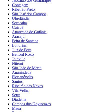
Jaboatão dos Guararapes
Contagem
Ribeirão Preto
São José dos Campos
Uberlândia
Sorocaba
Cuiabá
Aparecida de Goiânia
Aracaju
Feira de Santana
Londrina
Juiz de Fora
Belford Roxo
Joinville
Niterói
São João de Meriti
Ananindeua
Florianópolis
Santos
Ribeirão das Neves
Vila Velha
Serra
Diadema
Campos dos Goytacazes
Mauá