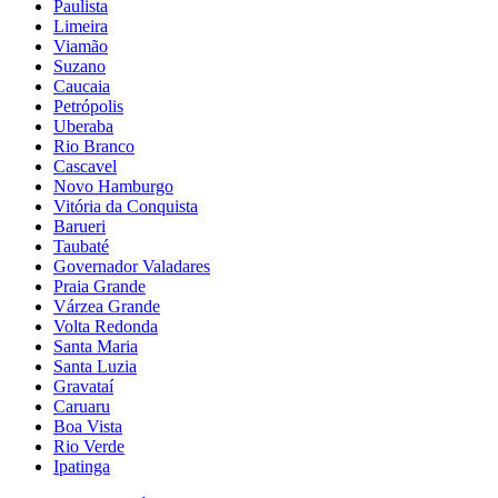
Paulista
Limeira
Viamão
Suzano
Caucaia
Petrópolis
Uberaba
Rio Branco
Cascavel
Novo Hamburgo
Vitória da Conquista
Barueri
Taubaté
Governador Valadares
Praia Grande
Várzea Grande
Volta Redonda
Santa Maria
Santa Luzia
Gravataí
Caruaru
Boa Vista
Rio Verde
Ipatinga