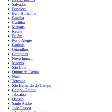
Salvador
Fortaleza
Belo Horizonte
Brasília
Curitiba
Manaus
Recife
Belém
Porto Alegre
Goiânia
Guarulhos
Campinas
Nova Iguaçu
Maceió
São Luís
Duque de Caxias
Natal
Teresina
São Bernardo do Campo
Campo Grande
Jaboatão
Osasco
Santo André
João Pessoa