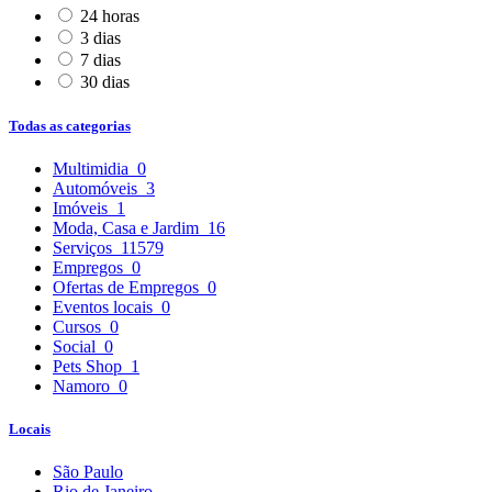
24 horas
3 dias
7 dias
30 dias
Todas as categorias
Multimidia
0
Automóveis
3
Imóveis
1
Moda, Casa e Jardim
16
Serviços
11579
Empregos
0
Ofertas de Empregos
0
Eventos locais
0
Cursos
0
Social
0
Pets Shop
1
Namoro
0
Locais
São Paulo
Rio de Janeiro