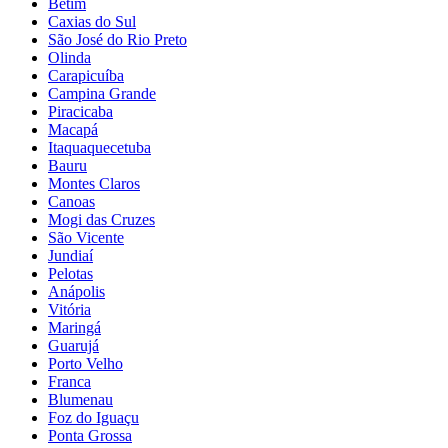
Betim
Caxias do Sul
São José do Rio Preto
Olinda
Carapicuíba
Campina Grande
Piracicaba
Macapá
Itaquaquecetuba
Bauru
Montes Claros
Canoas
Mogi das Cruzes
São Vicente
Jundiaí
Pelotas
Anápolis
Vitória
Maringá
Guarujá
Porto Velho
Franca
Blumenau
Foz do Iguaçu
Ponta Grossa