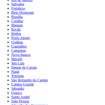
Salvador
Fortaleza
Belo Horizonte
Brasília
Curitiba
Manaus
Recife
Belém
Porto Alegre
Goiânia
Guarulhos
Campinas
Nova Iguaçu
Maceió
São Luís
Duque de Caxias
Natal
Teresina
São Bernardo do Campo
Campo Grande
Jaboatão
Osasco
Santo André
João Pessoa