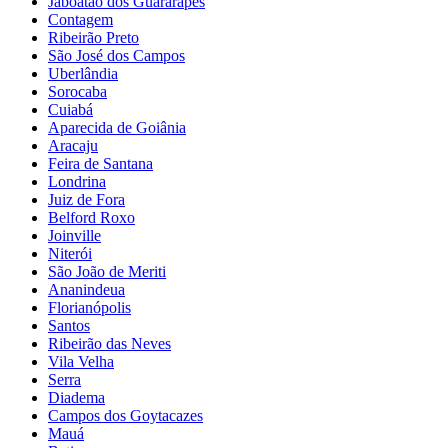
Jaboatão dos Guararapes
Contagem
Ribeirão Preto
São José dos Campos
Uberlândia
Sorocaba
Cuiabá
Aparecida de Goiânia
Aracaju
Feira de Santana
Londrina
Juiz de Fora
Belford Roxo
Joinville
Niterói
São João de Meriti
Ananindeua
Florianópolis
Santos
Ribeirão das Neves
Vila Velha
Serra
Diadema
Campos dos Goytacazes
Mauá