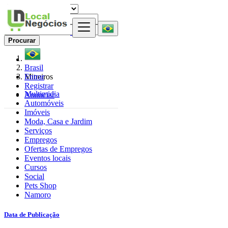
Procurar
Brasil
Entrar
Mineiros
Registrar
Multimidia
Anunciar
Automóveis
Imóveis
Moda, Casa e Jardim
Serviços
Empregos
Ofertas de Empregos
Eventos locais
Cursos
Social
Pets Shop
Namoro
Data de Publicação