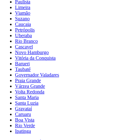
Paulista
Limeira
Viamão
Suzano
Caucaia
Petrópolis
Uberaba
Rio Branco
Cascavel
Novo Hamburgo
Vitória da Conquista
Barueri
Taubaté
Governador Valadares
Praia Grande
Várzea Grande
Volta Redonda
Santa Maria
Santa Luzia
Gravataí
Caruaru
Boa Vista
Rio Verde
Ipatinga