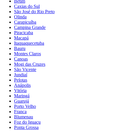
Betim
Caxias do Sul
São José do Rio Preto
Olinda
Carapicuíba
Campina Grande
Piracicaba
Macapá
Itaquaquecetuba
Bauru
Montes Claros
Canoas
Mogi das Cruzes
São Vicente
Jundiaí
Pelotas
Anápolis
Vitória
Maringá
Guarujá
Porto Velho
Franca
Blumenau
Foz do Iguaçu
Ponta Grossa