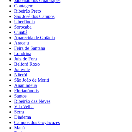
Jaboatão dos Guararapes
Contagem
Ribeirão Preto
São José dos Campos
Uberlândia
Sorocaba
Cuiabá
Aparecida de Goiânia
Aracaju
Feira de Santana
Londrina
Juiz de Fora
Belford Roxo
Joinville
Niterói
São João de Meriti
Ananindeua
Florianópolis
Santos
Ribeirão das Neves
Vila Velha
Serra
Diadema
Campos dos Goytacazes
Mauá