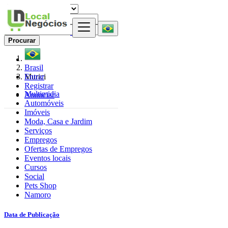
Procurar
Brasil
Entrar
Murici
Registrar
Multimidia
Anunciar
Automóveis
Imóveis
Moda, Casa e Jardim
Serviços
Empregos
Ofertas de Empregos
Eventos locais
Cursos
Social
Pets Shop
Namoro
Data de Publicação