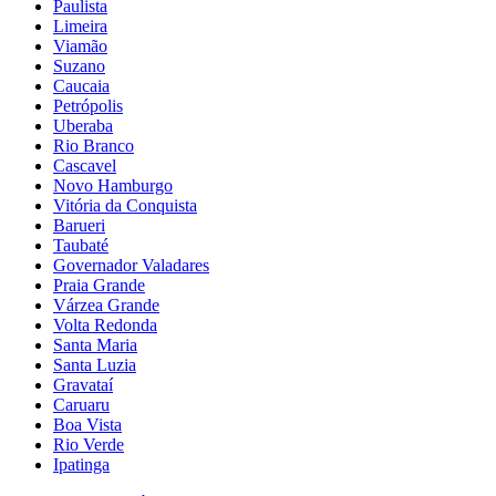
Paulista
Limeira
Viamão
Suzano
Caucaia
Petrópolis
Uberaba
Rio Branco
Cascavel
Novo Hamburgo
Vitória da Conquista
Barueri
Taubaté
Governador Valadares
Praia Grande
Várzea Grande
Volta Redonda
Santa Maria
Santa Luzia
Gravataí
Caruaru
Boa Vista
Rio Verde
Ipatinga