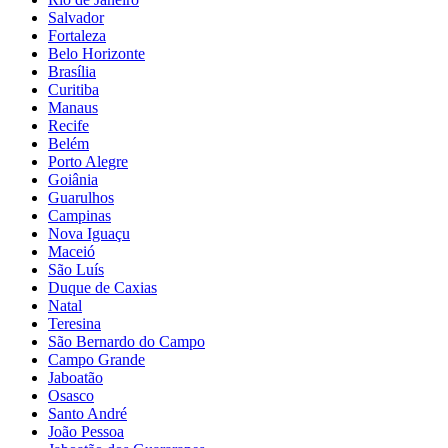
Salvador
Fortaleza
Belo Horizonte
Brasília
Curitiba
Manaus
Recife
Belém
Porto Alegre
Goiânia
Guarulhos
Campinas
Nova Iguaçu
Maceió
São Luís
Duque de Caxias
Natal
Teresina
São Bernardo do Campo
Campo Grande
Jaboatão
Osasco
Santo André
João Pessoa