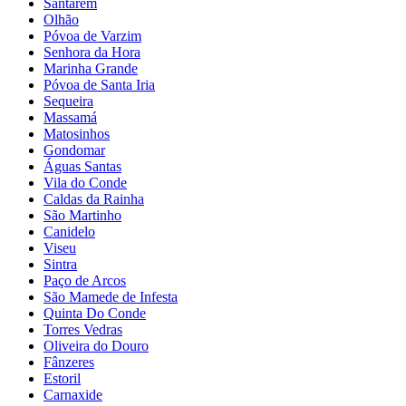
Santarém
Olhão
Póvoa de Varzim
Senhora da Hora
Marinha Grande
Póvoa de Santa Iria
Sequeira
Massamá
Matosinhos
Gondomar
Águas Santas
Vila do Conde
Caldas da Rainha
São Martinho
Canidelo
Viseu
Sintra
Paço de Arcos
São Mamede de Infesta
Quinta Do Conde
Torres Vedras
Oliveira do Douro
Fânzeres
Estoril
Carnaxide