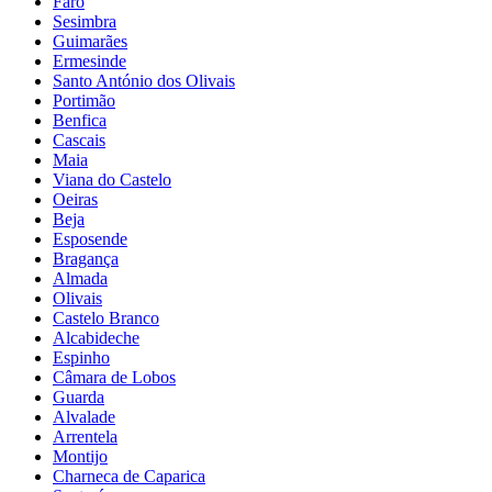
Faro
Sesimbra
Guimarães
Ermesinde
Santo António dos Olivais
Portimão
Benfica
Cascais
Maia
Viana do Castelo
Oeiras
Beja
Esposende
Bragança
Almada
Olivais
Castelo Branco
Alcabideche
Espinho
Câmara de Lobos
Guarda
Alvalade
Arrentela
Montijo
Charneca de Caparica