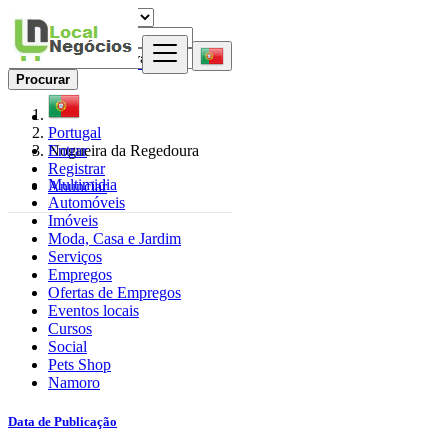
Procurar
Portugal
Entrar
Nogueira da Regedoura
Registrar
Multimidia
Anunciar
Automóveis
Imóveis
Moda, Casa e Jardim
Serviços
Empregos
Ofertas de Empregos
Eventos locais
Cursos
Social
Pets Shop
Namoro
Data de Publicação