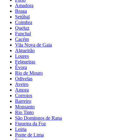
Amadora
Braga
Setúbal
Coimbra
Queluz
Funchal
Cacém
Vila Nova de Gaia
Algueirão
Loures
Felgueiras
Évora
Rio de Mouro
Odivelas
Aveiro
Amora
Corroios
Barreiro
Monsanto
Rio Tinto
São Domingos de Rana
Figueira da Foz
Leiria
Ponte de Lima