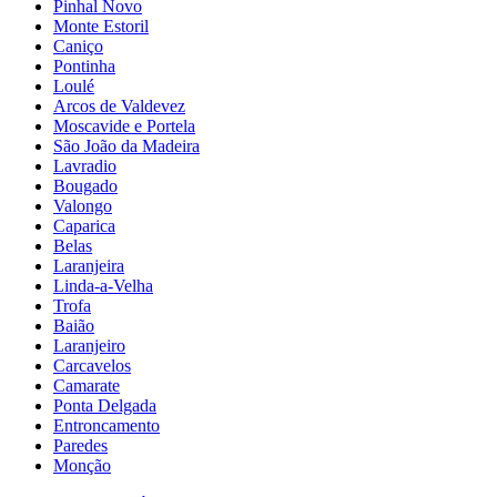
Pinhal Novo
Monte Estoril
Caniço
Pontinha
Loulé
Arcos de Valdevez
Moscavide e Portela
São João da Madeira
Lavradio
Bougado
Valongo
Caparica
Belas
Laranjeira
Linda-a-Velha
Trofa
Baião
Laranjeiro
Carcavelos
Camarate
Ponta Delgada
Entroncamento
Paredes
Monção