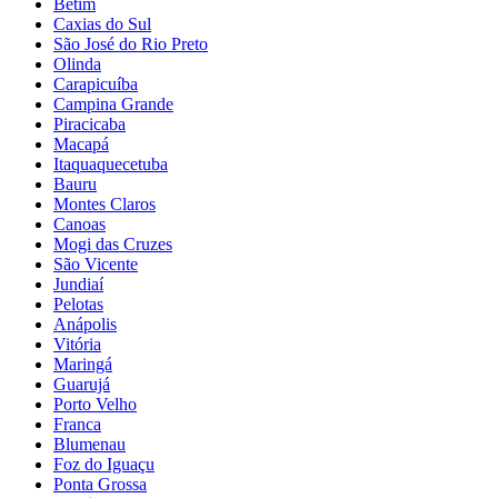
Betim
Caxias do Sul
São José do Rio Preto
Olinda
Carapicuíba
Campina Grande
Piracicaba
Macapá
Itaquaquecetuba
Bauru
Montes Claros
Canoas
Mogi das Cruzes
São Vicente
Jundiaí
Pelotas
Anápolis
Vitória
Maringá
Guarujá
Porto Velho
Franca
Blumenau
Foz do Iguaçu
Ponta Grossa