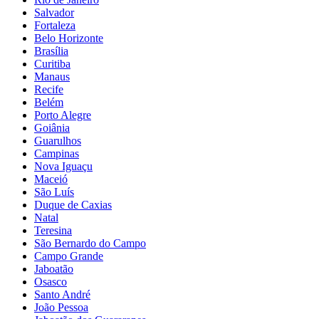
Salvador
Fortaleza
Belo Horizonte
Brasília
Curitiba
Manaus
Recife
Belém
Porto Alegre
Goiânia
Guarulhos
Campinas
Nova Iguaçu
Maceió
São Luís
Duque de Caxias
Natal
Teresina
São Bernardo do Campo
Campo Grande
Jaboatão
Osasco
Santo André
João Pessoa