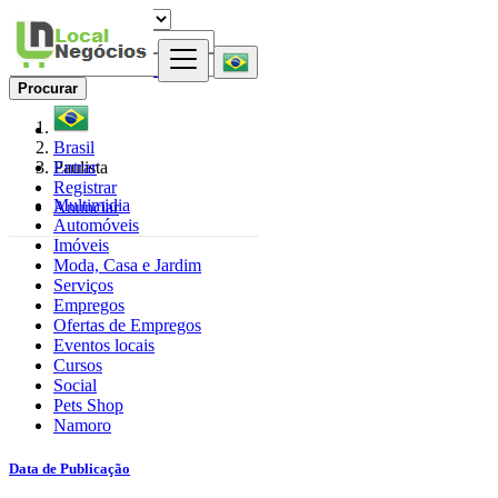
Procurar
Brasil
Entrar
Paulista
Registrar
Multimidia
Anunciar
Automóveis
Imóveis
Moda, Casa e Jardim
Serviços
Empregos
Ofertas de Empregos
Eventos locais
Cursos
Social
Pets Shop
Namoro
Data de Publicação