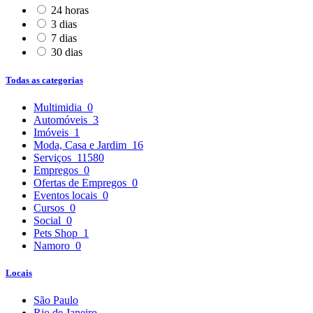
24 horas
3 dias
7 dias
30 dias
Todas as categorias
Multimidia
0
Automóveis
3
Imóveis
1
Moda, Casa e Jardim
16
Serviços
11580
Empregos
0
Ofertas de Empregos
0
Eventos locais
0
Cursos
0
Social
0
Pets Shop
1
Namoro
0
Locais
São Paulo
Rio de Janeiro