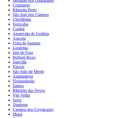
Jaboatão dos Guararapes
Contagem
Ribeirão Preto
São José dos Campos
Uberlândia
Sorocaba
Cuiabá
Aparecida de Goiânia
Aracaju
Feira de Santana
Londrina
Juiz de Fora
Belford Roxo
Joinville
Niterói
São João de Meriti
Ananindeua
Florianópolis
Santos
Ribeirão das Neves
Vila Velha
Serra
Diadema
Campos dos Goytacazes
Mauá