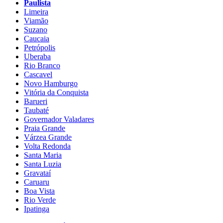
Paulista
Limeira
Viamão
Suzano
Caucaia
Petrópolis
Uberaba
Rio Branco
Cascavel
Novo Hamburgo
Vitória da Conquista
Barueri
Taubaté
Governador Valadares
Praia Grande
Várzea Grande
Volta Redonda
Santa Maria
Santa Luzia
Gravataí
Caruaru
Boa Vista
Rio Verde
Ipatinga