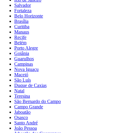
Salvador
Fortaleza
Belo Horizonte
Brasília
Curitiba
Manaus
Recife
Belém
Porto Alegre
Goiânia
Guarulhos
Campinas
Nova Iguaçu
Maceió
São Luís
Duque de Caxias
Natal
Teresina
São Bernardo do Campo
Campo Grande
Jaboatão
Osasco
Santo André
João Pessoa