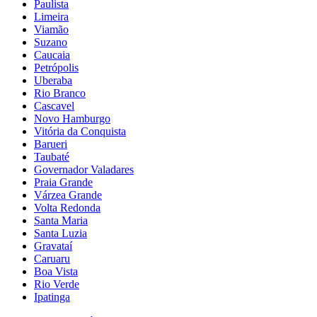
Paulista
Limeira
Viamão
Suzano
Caucaia
Petrópolis
Uberaba
Rio Branco
Cascavel
Novo Hamburgo
Vitória da Conquista
Barueri
Taubaté
Governador Valadares
Praia Grande
Várzea Grande
Volta Redonda
Santa Maria
Santa Luzia
Gravataí
Caruaru
Boa Vista
Rio Verde
Ipatinga