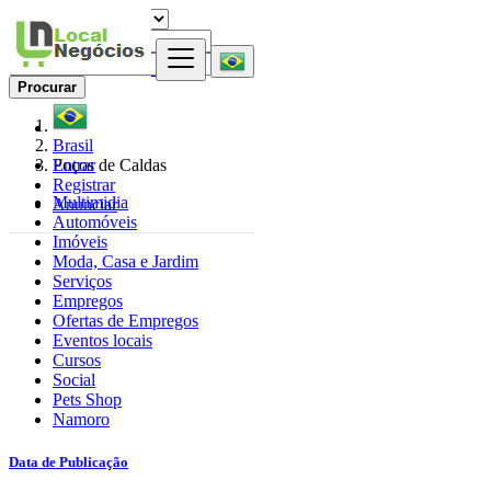
Procurar
Brasil
Entrar
Poços de Caldas
Registrar
Multimidia
Anunciar
Automóveis
Imóveis
Moda, Casa e Jardim
Serviços
Empregos
Ofertas de Empregos
Eventos locais
Cursos
Social
Pets Shop
Namoro
Data de Publicação