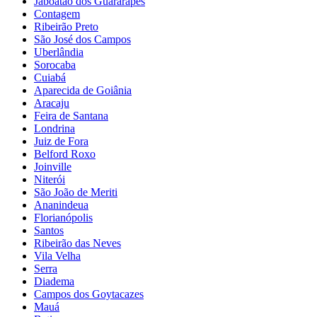
Jaboatão dos Guararapes
Contagem
Ribeirão Preto
São José dos Campos
Uberlândia
Sorocaba
Cuiabá
Aparecida de Goiânia
Aracaju
Feira de Santana
Londrina
Juiz de Fora
Belford Roxo
Joinville
Niterói
São João de Meriti
Ananindeua
Florianópolis
Santos
Ribeirão das Neves
Vila Velha
Serra
Diadema
Campos dos Goytacazes
Mauá