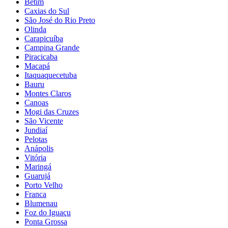
Betim
Caxias do Sul
São José do Rio Preto
Olinda
Carapicuíba
Campina Grande
Piracicaba
Macapá
Itaquaquecetuba
Bauru
Montes Claros
Canoas
Mogi das Cruzes
São Vicente
Jundiaí
Pelotas
Anápolis
Vitória
Maringá
Guarujá
Porto Velho
Franca
Blumenau
Foz do Iguaçu
Ponta Grossa