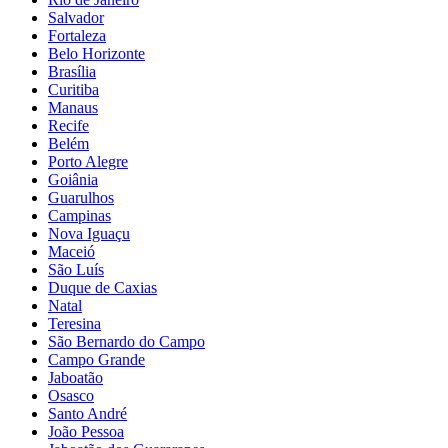
Salvador
Fortaleza
Belo Horizonte
Brasília
Curitiba
Manaus
Recife
Belém
Porto Alegre
Goiânia
Guarulhos
Campinas
Nova Iguaçu
Maceió
São Luís
Duque de Caxias
Natal
Teresina
São Bernardo do Campo
Campo Grande
Jaboatão
Osasco
Santo André
João Pessoa