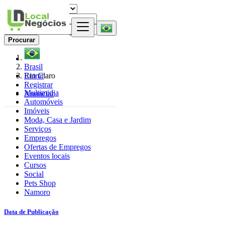
Procurar
Brasil
Entrar
Rio Claro
Registrar
Multimidia
Anunciar
Automóveis
Imóveis
Moda, Casa e Jardim
Serviços
Empregos
Ofertas de Empregos
Eventos locais
Cursos
Social
Pets Shop
Namoro
Data de Publicação