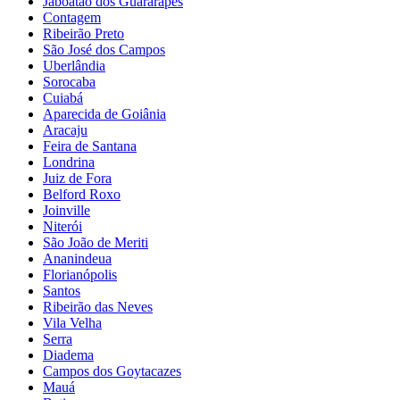
Jaboatão dos Guararapes
Contagem
Ribeirão Preto
São José dos Campos
Uberlândia
Sorocaba
Cuiabá
Aparecida de Goiânia
Aracaju
Feira de Santana
Londrina
Juiz de Fora
Belford Roxo
Joinville
Niterói
São João de Meriti
Ananindeua
Florianópolis
Santos
Ribeirão das Neves
Vila Velha
Serra
Diadema
Campos dos Goytacazes
Mauá