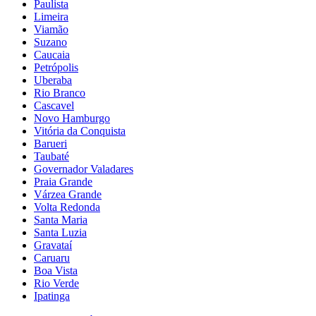
Paulista
Limeira
Viamão
Suzano
Caucaia
Petrópolis
Uberaba
Rio Branco
Cascavel
Novo Hamburgo
Vitória da Conquista
Barueri
Taubaté
Governador Valadares
Praia Grande
Várzea Grande
Volta Redonda
Santa Maria
Santa Luzia
Gravataí
Caruaru
Boa Vista
Rio Verde
Ipatinga