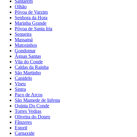
Santarém
Olhão
Póvoa de Varzim
Senhora da Hora
Marinha Grande
Póvoa de Santa Iria
Sequeira
Massamá
Matosinhos
Gondomar
Águas Santas
Vila do Conde
Caldas da Rainha
São Martinho
Canidelo
Viseu
Sintra
Paço de Arcos
São Mamede de Infesta
Quinta Do Conde
Torres Vedras
Oliveira do Douro
Fânzeres
Estoril
Carnaxide