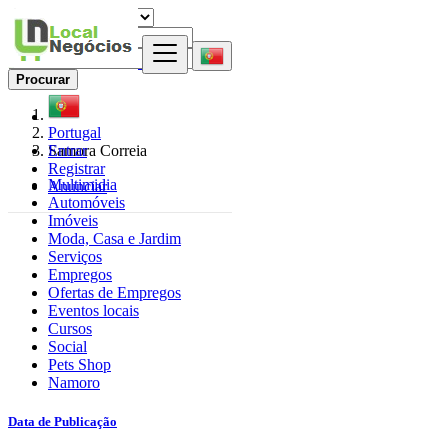
Procurar
Portugal
Entrar
Samora Correia
Registrar
Multimidia
Anunciar
Automóveis
Imóveis
Moda, Casa e Jardim
Serviços
Empregos
Ofertas de Empregos
Eventos locais
Cursos
Social
Pets Shop
Namoro
Data de Publicação