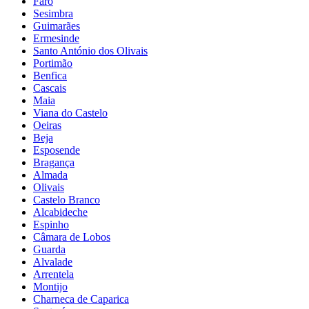
Faro
Sesimbra
Guimarães
Ermesinde
Santo António dos Olivais
Portimão
Benfica
Cascais
Maia
Viana do Castelo
Oeiras
Beja
Esposende
Bragança
Almada
Olivais
Castelo Branco
Alcabideche
Espinho
Câmara de Lobos
Guarda
Alvalade
Arrentela
Montijo
Charneca de Caparica