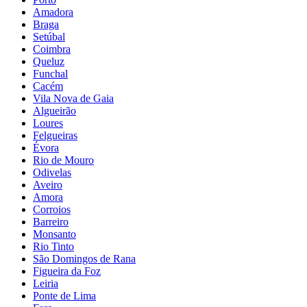
Amadora
Braga
Setúbal
Coimbra
Queluz
Funchal
Cacém
Vila Nova de Gaia
Algueirão
Loures
Felgueiras
Évora
Rio de Mouro
Odivelas
Aveiro
Amora
Corroios
Barreiro
Monsanto
Rio Tinto
São Domingos de Rana
Figueira da Foz
Leiria
Ponte de Lima