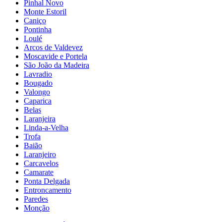
Pinhal Novo
Monte Estoril
Caniço
Pontinha
Loulé
Arcos de Valdevez
Moscavide e Portela
São João da Madeira
Lavradio
Bougado
Valongo
Caparica
Belas
Laranjeira
Linda-a-Velha
Trofa
Baião
Laranjeiro
Carcavelos
Camarate
Ponta Delgada
Entroncamento
Paredes
Monção