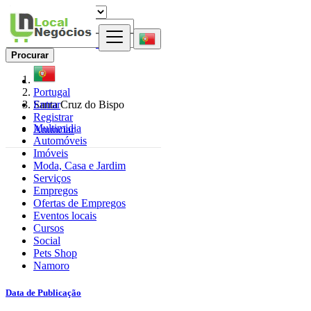
Procurar
Portugal
Entrar
Santa Cruz do Bispo
Registrar
Multimidia
Anunciar
Automóveis
Imóveis
Moda, Casa e Jardim
Serviços
Empregos
Ofertas de Empregos
Eventos locais
Cursos
Social
Pets Shop
Namoro
Data de Publicação