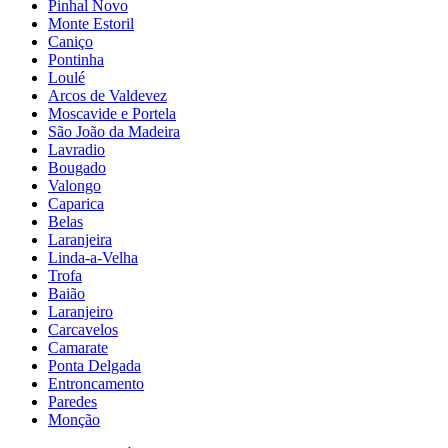
Pinhal Novo
Monte Estoril
Caniço
Pontinha
Loulé
Arcos de Valdevez
Moscavide e Portela
São João da Madeira
Lavradio
Bougado
Valongo
Caparica
Belas
Laranjeira
Linda-a-Velha
Trofa
Baião
Laranjeiro
Carcavelos
Camarate
Ponta Delgada
Entroncamento
Paredes
Monção