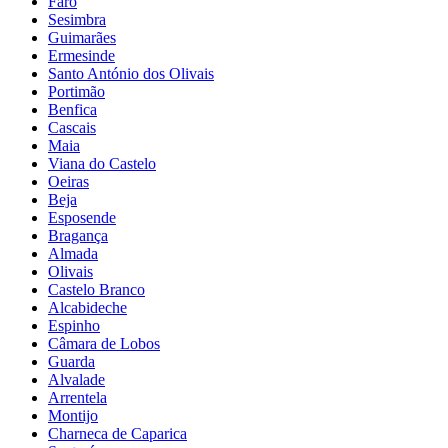
Faro
Sesimbra
Guimarães
Ermesinde
Santo António dos Olivais
Portimão
Benfica
Cascais
Maia
Viana do Castelo
Oeiras
Beja
Esposende
Bragança
Almada
Olivais
Castelo Branco
Alcabideche
Espinho
Câmara de Lobos
Guarda
Alvalade
Arrentela
Montijo
Charneca de Caparica