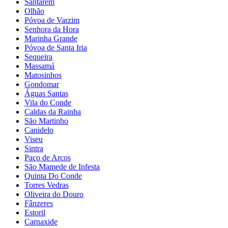
Santarém
Olhão
Póvoa de Varzim
Senhora da Hora
Marinha Grande
Póvoa de Santa Iria
Sequeira
Massamá
Matosinhos
Gondomar
Águas Santas
Vila do Conde
Caldas da Rainha
São Martinho
Canidelo
Viseu
Sintra
Paço de Arcos
São Mamede de Infesta
Quinta Do Conde
Torres Vedras
Oliveira do Douro
Fânzeres
Estoril
Carnaxide