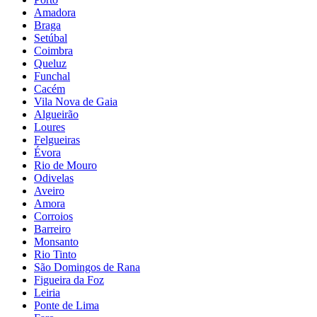
Amadora
Braga
Setúbal
Coimbra
Queluz
Funchal
Cacém
Vila Nova de Gaia
Algueirão
Loures
Felgueiras
Évora
Rio de Mouro
Odivelas
Aveiro
Amora
Corroios
Barreiro
Monsanto
Rio Tinto
São Domingos de Rana
Figueira da Foz
Leiria
Ponte de Lima