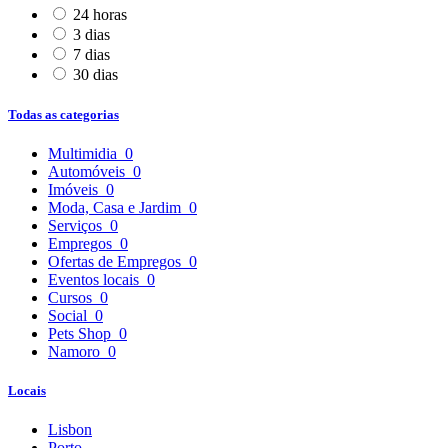
24 horas
3 dias
7 dias
30 dias
Todas as categorias
Multimidia
0
Automóveis
0
Imóveis
0
Moda, Casa e Jardim
0
Serviços
0
Empregos
0
Ofertas de Empregos
0
Eventos locais
0
Cursos
0
Social
0
Pets Shop
0
Namoro
0
Locais
Lisbon
Porto