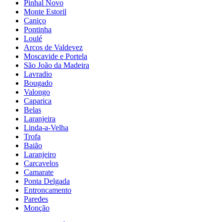
Pinhal Novo
Monte Estoril
Caniço
Pontinha
Loulé
Arcos de Valdevez
Moscavide e Portela
São João da Madeira
Lavradio
Bougado
Valongo
Caparica
Belas
Laranjeira
Linda-a-Velha
Trofa
Baião
Laranjeiro
Carcavelos
Camarate
Ponta Delgada
Entroncamento
Paredes
Monção