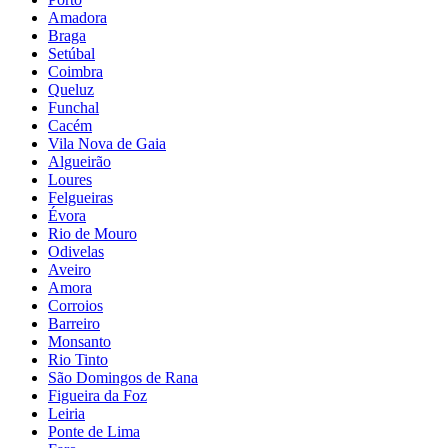
Amadora
Braga
Setúbal
Coimbra
Queluz
Funchal
Cacém
Vila Nova de Gaia
Algueirão
Loures
Felgueiras
Évora
Rio de Mouro
Odivelas
Aveiro
Amora
Corroios
Barreiro
Monsanto
Rio Tinto
São Domingos de Rana
Figueira da Foz
Leiria
Ponte de Lima