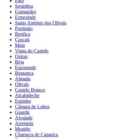
Faro
Sesimbra
Guimarães
Ermesinde
Santo António dos Olivais
Portimão
Benfica
Cascais
Maia
Viana do Castelo
Oeiras
Beja
Esposende
Bragança
Almada
Olivais
Castelo Branco
Alcabideche
Espinho
Câmara de Lobos
Guarda
Alvalade
Arrentela
Montijo
Charneca de Caparica