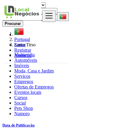
Procurar
Portugal
Entrar
Santo Tirso
Registrar
Multimidia
Anunciar
Automóveis
Imóveis
Moda, Casa e Jardim
Serviços
Empregos
Ofertas de Empregos
Eventos locais
Cursos
Social
Pets Shop
Namoro
Data de Publicação