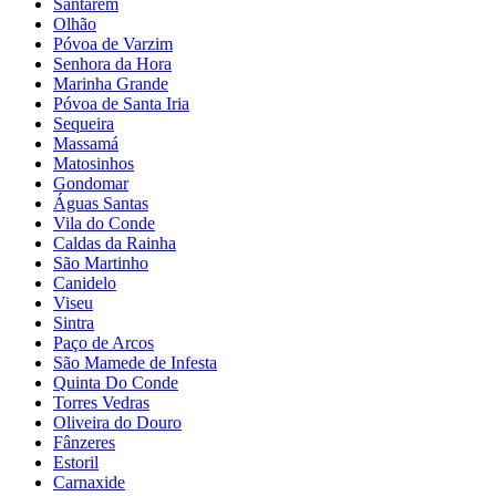
Santarém
Olhão
Póvoa de Varzim
Senhora da Hora
Marinha Grande
Póvoa de Santa Iria
Sequeira
Massamá
Matosinhos
Gondomar
Águas Santas
Vila do Conde
Caldas da Rainha
São Martinho
Canidelo
Viseu
Sintra
Paço de Arcos
São Mamede de Infesta
Quinta Do Conde
Torres Vedras
Oliveira do Douro
Fânzeres
Estoril
Carnaxide