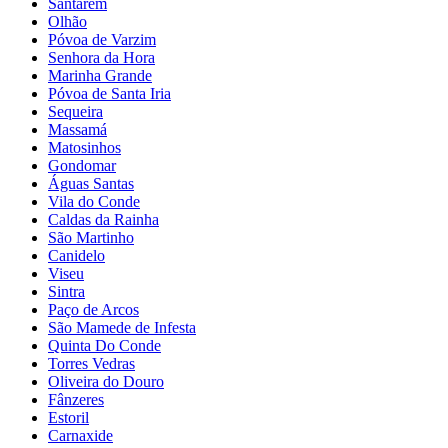
Santarém
Olhão
Póvoa de Varzim
Senhora da Hora
Marinha Grande
Póvoa de Santa Iria
Sequeira
Massamá
Matosinhos
Gondomar
Águas Santas
Vila do Conde
Caldas da Rainha
São Martinho
Canidelo
Viseu
Sintra
Paço de Arcos
São Mamede de Infesta
Quinta Do Conde
Torres Vedras
Oliveira do Douro
Fânzeres
Estoril
Carnaxide