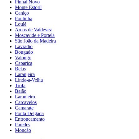
Pinhal Novo
Monte Estoril
Caniço
Pontinha
Loulé
Arcos de Valdevez
Moscavide e Portela
São João da Madeira
Lavradio
Bougado
Valongo
Caparica
Belas
Laranjeira
Linda-a-Velha
Trofa
Baião
Laranjeiro
Carcavelos
Camarate
Ponta Delgada
Entroncamento
Paredes
Monção