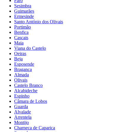
Faro
Sesimbra
Guimarães
Ermesinde
Santo António dos Olivais
Portimão
Benfica
Cascais
Maia
Viana do Castelo
Oeiras
Beja
Esposende
Bragança
Almada
Olivais
Castelo Branco
Alcabideche
Espinho
Câmara de Lobos
Guarda
Alvalade
Arrentela
Montijo
Charneca de Caparica