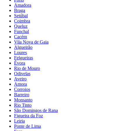
Amadora
Braga
Setúbal
Coimbra
Queluz
Funchal
Cacém
Vila Nova de Gaia
Algueirão
Loures
Felgueiras
Évora
Rio de Mouro
Odivelas
Aveiro
Amora
Corroios
Barreiro
Monsanto
Rio Tinto
São Domingos de Rana
Figueira da Foz
Leiria
Ponte de Lima