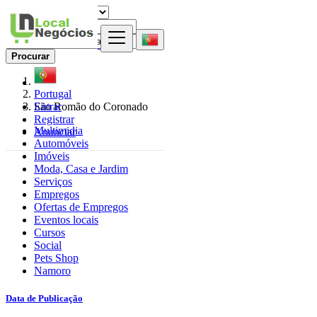
Procurar
Portugal
Entrar
São Romão do Coronado
Registrar
Multimidia
Anunciar
Automóveis
Imóveis
Moda, Casa e Jardim
Serviços
Empregos
Ofertas de Empregos
Eventos locais
Cursos
Social
Pets Shop
Namoro
Data de Publicação