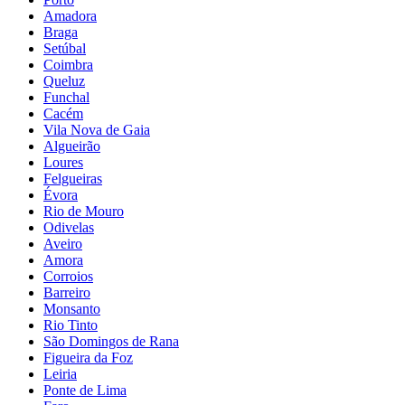
Amadora
Braga
Setúbal
Coimbra
Queluz
Funchal
Cacém
Vila Nova de Gaia
Algueirão
Loures
Felgueiras
Évora
Rio de Mouro
Odivelas
Aveiro
Amora
Corroios
Barreiro
Monsanto
Rio Tinto
São Domingos de Rana
Figueira da Foz
Leiria
Ponte de Lima