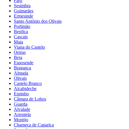
Faro
Sesimbra
Guimarães
Ermesinde
Santo António dos Olivais
Portimão
Benfica
Cascais
Maia
Viana do Castelo
Oeiras
Beja
Esposende
Bragança
Almada
Olivais
Castelo Branco
Alcabideche
Espinho
Câmara de Lobos
Guarda
Alvalade
Arrentela
Montijo
Charneca de Caparica