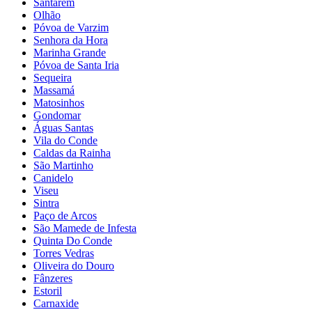
Santarém
Olhão
Póvoa de Varzim
Senhora da Hora
Marinha Grande
Póvoa de Santa Iria
Sequeira
Massamá
Matosinhos
Gondomar
Águas Santas
Vila do Conde
Caldas da Rainha
São Martinho
Canidelo
Viseu
Sintra
Paço de Arcos
São Mamede de Infesta
Quinta Do Conde
Torres Vedras
Oliveira do Douro
Fânzeres
Estoril
Carnaxide