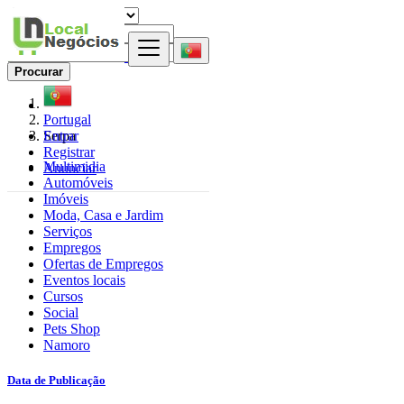
Procurar
Portugal
Entrar
Serpa
Registrar
Multimidia
Anunciar
Automóveis
Imóveis
Moda, Casa e Jardim
Serviços
Empregos
Ofertas de Empregos
Eventos locais
Cursos
Social
Pets Shop
Namoro
Data de Publicação