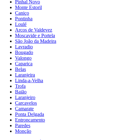
Pinhal Novo
Monte Estoril
Caniço
Pontinha
Loulé
Arcos de Valdevez
Moscavide e Portela
São João da Madeira
Lavradio
Bougado
Valongo
Caparica
Belas
Laranjeira
Linda-a-Velha
Trofa
Baião
Laranjeiro
Carcavelos
Camarate
Ponta Delgada
Entroncamento
Paredes
Monção