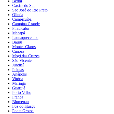
Betim
Caxias do Sul
São José do Rio Preto
Olinda
Carapicuíba
Campina Grande
Piracicaba
Macapá
Itaquaquecetuba
Bauru
Montes Claros
Canoas
Mogi das Cruzes
São Vicente
Jundiaí
Pelotas
Anápolis
Vitória
Maringá
Guarujá
Porto Velho
Franca
Blumenau
Foz do Iguaçu
Ponta Grossa