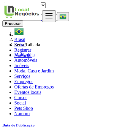
Procurar
Brasil
Entrar
Serra Talhada
Registrar
Multimidia
Anunciar
Automóveis
Imóveis
Moda, Casa e Jardim
Serviços
Empregos
Ofertas de Empregos
Eventos locais
Cursos
Social
Pets Shop
Namoro
Data de Publicação