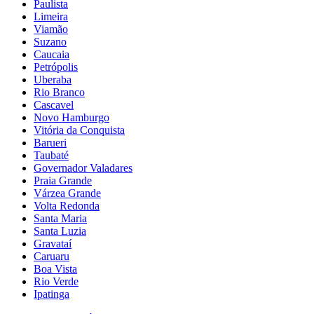
Paulista
Limeira
Viamão
Suzano
Caucaia
Petrópolis
Uberaba
Rio Branco
Cascavel
Novo Hamburgo
Vitória da Conquista
Barueri
Taubaté
Governador Valadares
Praia Grande
Várzea Grande
Volta Redonda
Santa Maria
Santa Luzia
Gravataí
Caruaru
Boa Vista
Rio Verde
Ipatinga