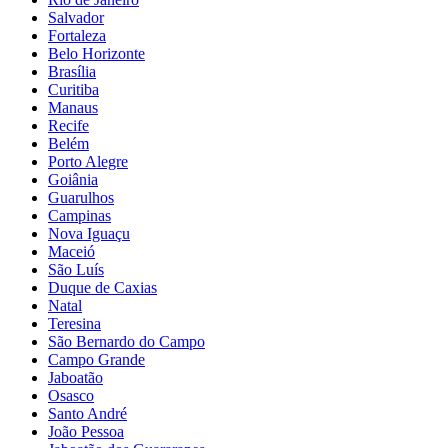
Salvador
Fortaleza
Belo Horizonte
Brasília
Curitiba
Manaus
Recife
Belém
Porto Alegre
Goiânia
Guarulhos
Campinas
Nova Iguaçu
Maceió
São Luís
Duque de Caxias
Natal
Teresina
São Bernardo do Campo
Campo Grande
Jaboatão
Osasco
Santo André
João Pessoa