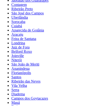
Jaboatão dos Guararapes
Contagem
Ribeirão Preto
São José dos Campos
Uberlândia
Sorocaba
Cuiabá
Aparecida de Goiânia
Aracaju
Feira de Santana
Londrina
Juiz de Fora
Belford Roxo
Joinville
Niterói
São João de Meriti
Ananindeua
Florianópolis
Santos
Ribeirão das Neves
Vila Velha
Serra
Diadema
Campos dos Goytacazes
Mauá