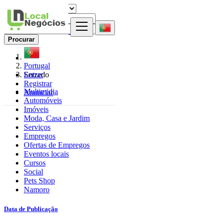
Procurar
Portugal
Entrar
Serzedo
Registrar
Multimidia
Anunciar
Automóveis
Imóveis
Moda, Casa e Jardim
Serviços
Empregos
Ofertas de Empregos
Eventos locais
Cursos
Social
Pets Shop
Namoro
Data de Publicação