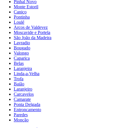
Pinhal Novo
Monte Estoril
Caniço
Pontinha
Loulé
Arcos de Valdevez
Moscavide e Portela
São João da Madeira
Lavradio
Bougado
Valongo
Caparica
Belas
Laranjeira
Linda-a-Velha
Trofa
Baião
Laranjeiro
Carcavelos
Camarate
Ponta Delgada
Entroncamento
Paredes
Monção