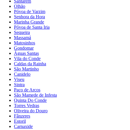
Santarém
Olhão
Póvoa de Varzim
Senhora da Hora
Marinha Grande
Póvoa de Santa Iria
Sequeira
Massamá
Matosinhos
Gondomar
Águas Santas
Vila do Conde
Caldas da Rainha
São Martinho
Canidelo
Viseu
Sintra
Paço de Arcos
São Mamede de Infesta
Quinta Do Conde
Torres Vedras
Oliveira do Douro
Fânzeres
Estoril
Carnaxide