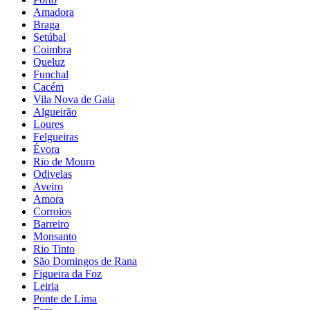
Amadora
Braga
Setúbal
Coimbra
Queluz
Funchal
Cacém
Vila Nova de Gaia
Algueirão
Loures
Felgueiras
Évora
Rio de Mouro
Odivelas
Aveiro
Amora
Corroios
Barreiro
Monsanto
Rio Tinto
São Domingos de Rana
Figueira da Foz
Leiria
Ponte de Lima