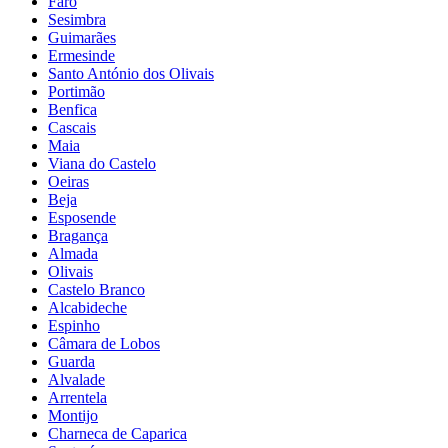
Faro
Sesimbra
Guimarães
Ermesinde
Santo António dos Olivais
Portimão
Benfica
Cascais
Maia
Viana do Castelo
Oeiras
Beja
Esposende
Bragança
Almada
Olivais
Castelo Branco
Alcabideche
Espinho
Câmara de Lobos
Guarda
Alvalade
Arrentela
Montijo
Charneca de Caparica