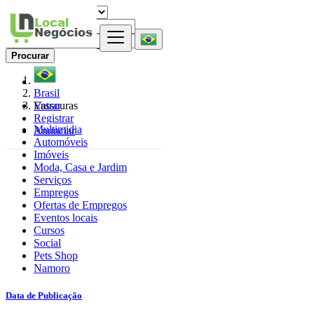
Procurar
Brasil
Entrar
Vassouras
Registrar
Multimidia
Anunciar
Automóveis
Imóveis
Moda, Casa e Jardim
Serviços
Empregos
Ofertas de Empregos
Eventos locais
Cursos
Social
Pets Shop
Namoro
Data de Publicação