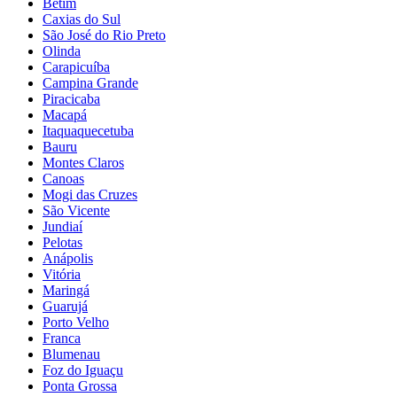
Betim
Caxias do Sul
São José do Rio Preto
Olinda
Carapicuíba
Campina Grande
Piracicaba
Macapá
Itaquaquecetuba
Bauru
Montes Claros
Canoas
Mogi das Cruzes
São Vicente
Jundiaí
Pelotas
Anápolis
Vitória
Maringá
Guarujá
Porto Velho
Franca
Blumenau
Foz do Iguaçu
Ponta Grossa