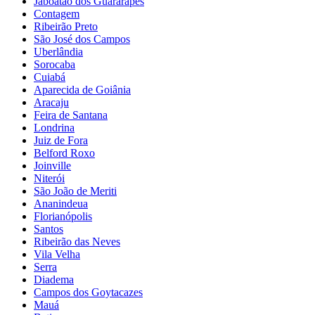
Jaboatão dos Guararapes
Contagem
Ribeirão Preto
São José dos Campos
Uberlândia
Sorocaba
Cuiabá
Aparecida de Goiânia
Aracaju
Feira de Santana
Londrina
Juiz de Fora
Belford Roxo
Joinville
Niterói
São João de Meriti
Ananindeua
Florianópolis
Santos
Ribeirão das Neves
Vila Velha
Serra
Diadema
Campos dos Goytacazes
Mauá