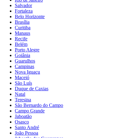
Salvador
Fortaleza
Belo Horizonte
Brasília
Curitiba
Manaus
Recife
Belém
Porto Alegre
Goiânia
Guarulhos
Campinas
Nova Iguaçu
Maceió
São Luís
Duque de Caxias
Natal
Teresina
São Bernardo do Campo
Campo Grande
Jaboatão
Osasco
Santo André
João Pessoa