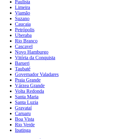
Paulista
Limeira
Viamão
Suzano
Caucaia
Petrópolis
Uberaba
Rio Branco
Cascavel
Novo Hamburgo
Vitória da Conquista
Barueri
Taubaté
Governador Valadares
Praia Grande
Várzea Grande
Volta Redonda
Santa Maria
Santa Luzia
Gravataí
Caruaru
Boa Vista
Rio Verde
Ipatinga