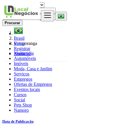
Procurar
Brasil
Entrar
Votuporanga
Registrar
Multimidia
Anunciar
Automóveis
Imóveis
Moda, Casa e Jardim
Serviços
Empregos
Ofertas de Empregos
Eventos locais
Cursos
Social
Pets Shop
Namoro
Data de Publicação