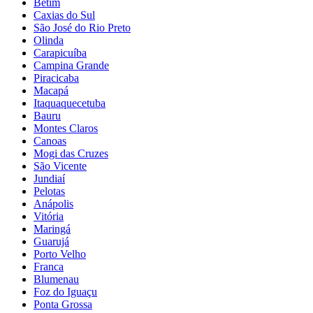
Betim
Caxias do Sul
São José do Rio Preto
Olinda
Carapicuíba
Campina Grande
Piracicaba
Macapá
Itaquaquecetuba
Bauru
Montes Claros
Canoas
Mogi das Cruzes
São Vicente
Jundiaí
Pelotas
Anápolis
Vitória
Maringá
Guarujá
Porto Velho
Franca
Blumenau
Foz do Iguaçu
Ponta Grossa