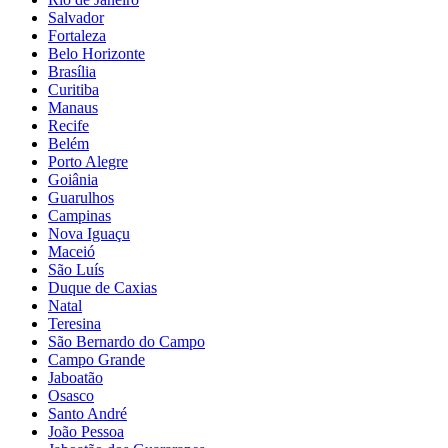
Salvador
Fortaleza
Belo Horizonte
Brasília
Curitiba
Manaus
Recife
Belém
Porto Alegre
Goiânia
Guarulhos
Campinas
Nova Iguaçu
Maceió
São Luís
Duque de Caxias
Natal
Teresina
São Bernardo do Campo
Campo Grande
Jaboatão
Osasco
Santo André
João Pessoa