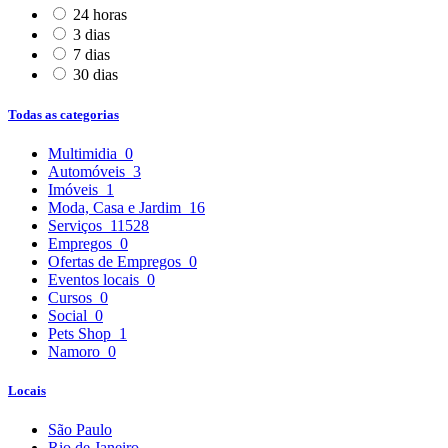
24 horas
3 dias
7 dias
30 dias
Todas as categorias
Multimidia
0
Automóveis
3
Imóveis
1
Moda, Casa e Jardim
16
Serviços
11528
Empregos
0
Ofertas de Empregos
0
Eventos locais
0
Cursos
0
Social
0
Pets Shop
1
Namoro
0
Locais
São Paulo
Rio de Janeiro