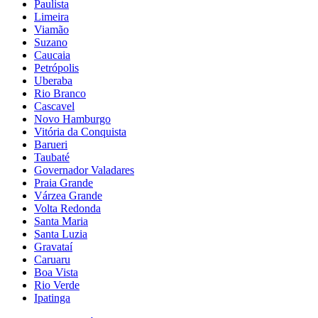
Paulista
Limeira
Viamão
Suzano
Caucaia
Petrópolis
Uberaba
Rio Branco
Cascavel
Novo Hamburgo
Vitória da Conquista
Barueri
Taubaté
Governador Valadares
Praia Grande
Várzea Grande
Volta Redonda
Santa Maria
Santa Luzia
Gravataí
Caruaru
Boa Vista
Rio Verde
Ipatinga