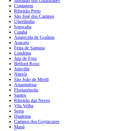
Jaboatão dos Guararapes
Contagem
Ribeirão Preto
São José dos Campos
Uberlândia
Sorocaba
Cuiabá
Aparecida de Goiânia
Aracaju
Feira de Santana
Londrina
Juiz de Fora
Belford Roxo
Joinville
Niterói
São João de Meriti
Ananindeua
Florianópolis
Santos
Ribeirão das Neves
Vila Velha
Serra
Diadema
Campos dos Goytacazes
Mauá